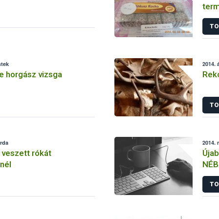
term
TO
ntek
2014. á
 horgász vizsga
Reko
TO
erda
2014. 
 veszett rókát
Újab
nél
NÉBI
TO