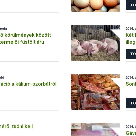
TO
zerda
2014. á
 körülmények között
Két 
termelői füstölt áru
ille
TO
edd
2014. á
áció a kálium-szorbátról
Sonk
TO
éről tudni kell
2014. á
Gáva