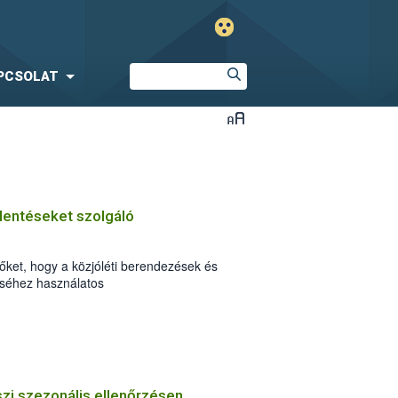
PCSOLAT
elentéseket szolgáló
őket, hogy a közjóléti berendezések és
téséhez használatos
tuk, elérhetők a Nyomtatványok között.
zi szezonális ellenőrzésen