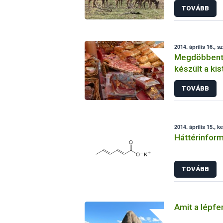
TOVÁBB
2014. április 16., s
Megdöbbentő
készült a kis
TOVÁBB
2014. április 15., k
Háttérinform
TOVÁBB
Amit a lépfen