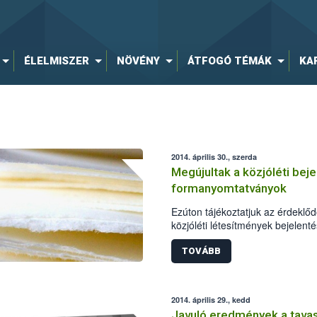
ÉLELMISZER
NÖVÉNY
ÁTFOGÓ TÉMÁK
KA
2014. április 30., szerda
Megújultak a közjóléti bej
formanyomtatványok
Ezúton tájékoztatjuk az érdeklőd
közjóléti létesítmények bejelen
formanyomtatványokat megújítot
TOVÁBB
2014. április 29., kedd
Javuló eredmények a tavas