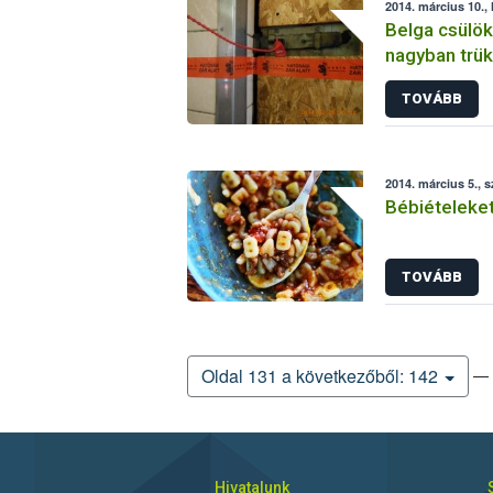
2014. március 10., 
Belga csülö
nagyban trük
TOVÁBB
2014. március 5., 
Bébiételeket
TOVÁBB
— 
Oldal 131 a következőből: 142
Hivatalunk