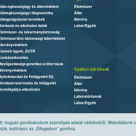
Állat-egészségügy és állatvédelem
Élelmiszer
Állategészségügyi diagnosztika
Állat
Állatgyógyászati termékek
Növény
Borászat és alkoholos italok
Labor/Egyéb
Élelmiszer- és takarmánybiztonság
Élelmiszerlánc-biztonsági laborhálózat
Járványvédelem
Kiemelt ügyek, EUTR
Kockázatkezelés
Mezőgazdasági genetikai erőforrások
Gyakori kérdések
Növényvédelem
Nyilvántartási és Felügyeleti Díj
Élelmiszer
Rendszerszervezés és felügyelet
Állat
Termékpálya-ellenőrzés
Növény
Laboratóriumok
Labor/Egyéb
, hogyan gondoskodunk személyes adatai védelméről. Weboldalunk cook
jük, kattintson az „Elfogadom” gombra.