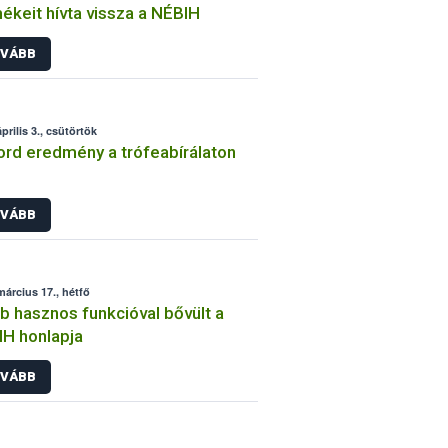
ékeit hívta vissza a NÉBIH
VÁBB
prilis 3., csütörtök
rd eredmény a trófeabírálaton
VÁBB
március 17., hétfő
b hasznos funkcióval bővült a
H honlapja
VÁBB