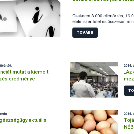
Csaknem 3 000 ellenőrzés, 16 00
élelmiszer tétel és összesen min
szezonális ellenőrzés fő számai
időszakban – a Nemzeti Élelmisz
TOVÁBB
koordinálásával – a gasztronóm
termékekre fókuszált az élelmisz
ellenőrzéssorozat középpontjába
állt.
sütörtök
2014. á
nciát mutat a kiemelt
„Az 
rzés eredménye
mez
és f
TO
zerda
2014. á
gészségügy aktuális
Tojá
NÉB