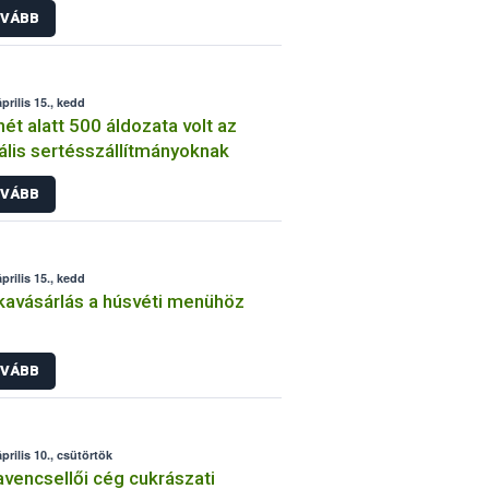
VÁBB
prilis 15., kedd
hét alatt 500 áldozata volt az
gális sertésszállítmányoknak
VÁBB
prilis 15., kedd
avásárlás a húsvéti menühöz
VÁBB
prilis 10., csütörtök
vencsellői cég cukrászati