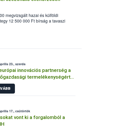
0 megvizsgált hazai és külföldi
tegy 12 500 000 Ft bírság a tavaszi
. A Húsvétot megelőző két hetes
erlánc-biztonsági Hivatal
iai hagyományoknak megfelelő
erlánc-felügyeleti hatóság. Az
n ezúttal az élelmiszer kereskedelemre
prilis 23., szerda
európai innovációs partnerség a
őgazdasági termelékenységért
enntarthatóságért” konferencia
VÁBB
prilis 17., csütörtök
sokat vont ki a forgalomból a
IH