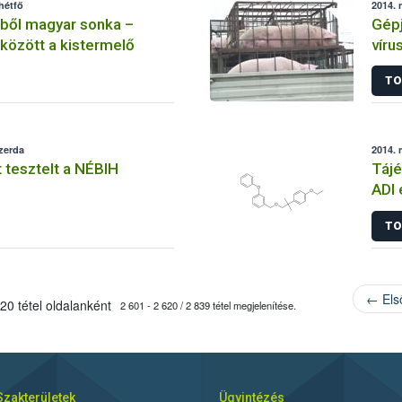
hétfő
2014. 
kből magyar sonka –
Gépj
között a kistermelő
víru
TO
szerda
2014. 
 tesztelt a NÉBIH
Tájé
ADI 
TO
← Els
20 tétel oldalanként
2 601 - 2 620 / 2 839 tétel megjelenítése.
Szakterületek
Ügyintézés