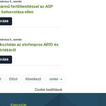
március 5., szerda
ármű fertőtlenítéssel az ASP
s behurcolása ellen
VÁBB
március 5., szerda
koztatás az etofenprox ARfD és
értékéről
VÁBB
ő
Előző
Következő
utolsó →
Cookie beállítások
Kapcsolat