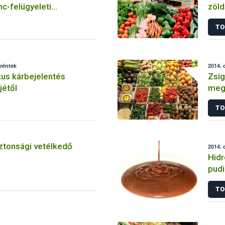
nc-felügyeleti
zöl
 rendszerét a NÉBIH
TO
 péntek
2014. 
ikus kárbejelentés
Zsig
jétől
megt
elle
TO
ztonsági vetélkedő
2014. 
Hidr
pudi
TO