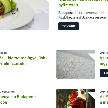
győzteseit
Budapest, 2014. november 29., 
KözÉtkeztetési Szakácsverseny
rendezvénymenü kategóriában K
kategóriában pedig a Sodexo Mag
TOVÁBB
, kedd
2014. 
ás – kiemelten figyeljünk
Vako
 élelmiszerek
jeg
gére
TO
, csütörtök
2014. 
mények a Budapesti
Az E
acon
a ma