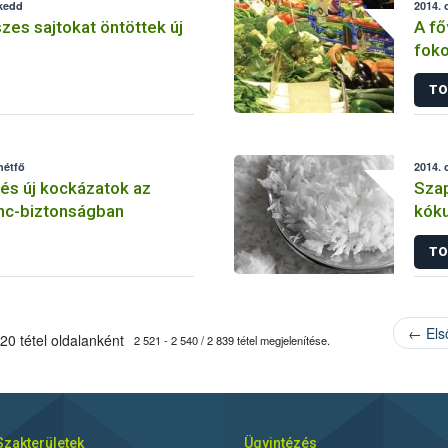
 kedd
2014. 
szes sajtokat öntöttek új
A fő
foko
és 
TO
hétfő
2014. 
 és új kockázatok az
Szap
ánc-biztonságban
kóku
forg
TO
← Els
20 tétel oldalanként
2 521 - 2 540 / 2 839 tétel megjelenítése.
Szakterületek
Ügyintézés