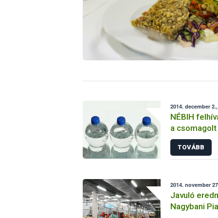
2014. december 2.
NÉBIH felhív
a csomagolt
sértetlensé
TOVÁBB
2014. november 27.
Javuló ered
Nagybani Pi