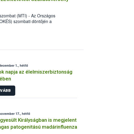
szombat (MTI) - Az Országos
 OKÉS) szombati döntőjén a
ehidakustány csapata, a napi menü
yarország Kft. csapata lett a legjobb.
december 1., hétfő
k napja az élelmiszerbiztonság
yében
VÁBB
november 17., hétfő
gyesült Királyságban is megjelent
gas patogenitású madárinfluenza