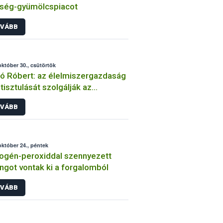
dség-gyümölcspiacot
VÁBB
október 30., csütörtök
ó Róbert: az élelmiszergazdaság
isztulását szolgálják az
nőrzések
VÁBB
október 24., péntek
ogén-peroxiddal szennyezett
ngot vontak ki a forgalomból
VÁBB