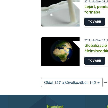
2014. október 21.,
Lejárt, pené
formába
TOVÁBB
2014. október 13., 
Globalizáció
élelmiszerl
TOVÁBB
— 
Oldal 127 a következőből: 142
Hivatalunk