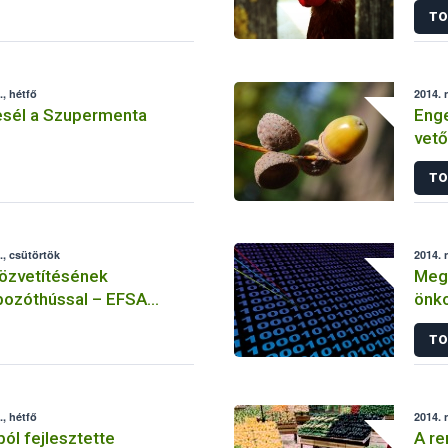
TO
, hétfő
2014. 
esél a Szupermenta
Enge
vet
TO
, csütörtök
2014. 
közvetítésének
Megk
bozóthússal – EFSA
önko
tüze
TO
, hétfő
2014. 
ból fejlesztette
A re