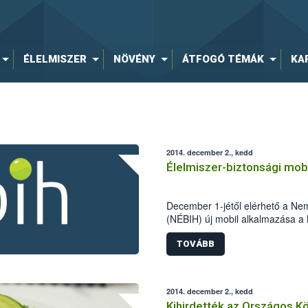
ÉLELMISZER
NÖVÉNY
ÁTFOGÓ TÉMÁK
KA
2014. december 2., kedd
Élelmiszer-biztonsági mobi
December 1-jétől elérhető a Nemz
(NÉBIH) új mobil alkalmazása a 
hatékonyan segíthetik az élelmis
TOVÁBB
2014. december 2., kedd
Kihirdették az Országos K