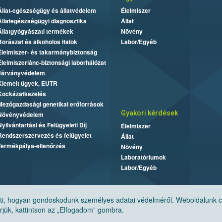
Állat-egészségügy és állatvédelem
Élelmiszer
Állategészségügyi diagnosztika
Állat
Állatgyógyászati termékek
Növény
Borászat és alkoholos italok
Labor/Egyéb
Élelmiszer- és takarmánybiztonság
Élelmiszerlánc-biztonsági laborhálózat
Járványvédelem
Kiemelt ügyek, EUTR
Kockázatkezelés
Mezőgazdasági genetikai erőforrások
Gyakori kérdések
Növényvédelem
Nyilvántartási és Felügyeleti Díj
Élelmiszer
Rendszerszervezés és felügyelet
Állat
Termékpálya-ellenőrzés
Növény
Laboratóriumok
Labor/Egyéb
, hogyan gondoskodunk személyes adatai védelméről. Weboldalunk cook
jük, kattintson az „Elfogadom” gombra.