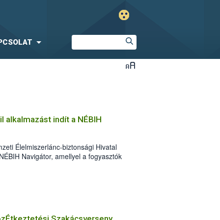
PCSOLAT
l alkalmazást indít a NÉBIH
eti Élelmiszerlánc-biztonsági Hivatal
NÉBIH Navigátor, amellyel a fogyasztók
zerbiztonsági problémák felderítését.
özÉtkeztetési Szakácsverseny