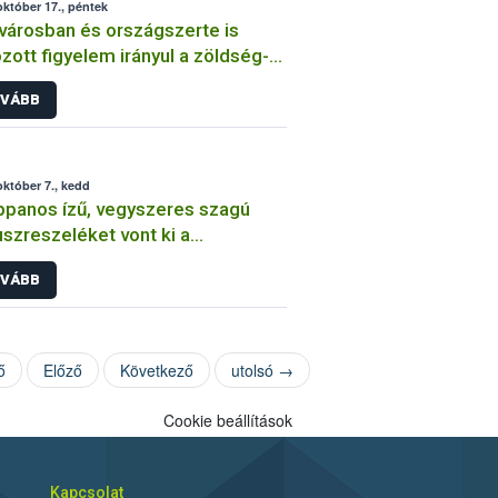
október 17., péntek
városban és országszerte is
zott figyelem irányul a zöldség-
gyümölcskereskedőkre
VÁBB
október 7., kedd
panos ízű, vegyszeres szagú
szreszeléket vont ki a
alomból a hatóság
VÁBB
ő
Előző
Következő
utolsó →
Cookie beállítások
Kapcsolat