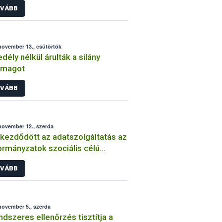
VÁBB
november 13., csütörtök
dély nélkül árulták a silány
őmagot
VÁBB
november 12., szerda
ezdődött az adatszolgáltatás az
rmányzatok szociális célú
lőanyag vásárlásához
VÁBB
november 5., szerda
ndszeres ellenőrzés tisztítja a