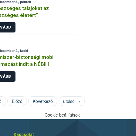
december 5., péntek
szséges talajokat az
zséges életért”
VÁBB
december 2., kedd
miszer-biztonsági mobil
lmazást indít a NÉBIH
VÁBB
ő
Előző
Következő
utolsó →
Cookie beállítások
Kapcsolat