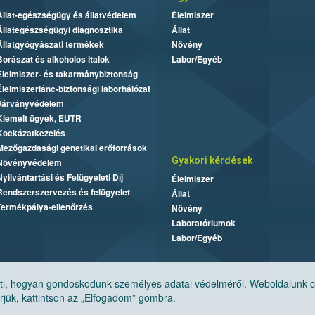
Állat-egészségügy és állatvédelem
Élelmiszer
Állategészségügyi diagnosztika
Állat
Állatgyógyászati termékek
Növény
Borászat és alkoholos italok
Labor/Egyéb
Élelmiszer- és takarmánybiztonság
Élelmiszerlánc-biztonsági laborhálózat
Járványvédelem
Kiemelt ügyek, EUTR
Kockázatkezelés
Mezőgazdasági genetikai erőforrások
Gyakori kérdések
Növényvédelem
Nyilvántartási és Felügyeleti Díj
Élelmiszer
Rendszerszervezés és felügyelet
Állat
Termékpálya-ellenőrzés
Növény
Laboratóriumok
Labor/Egyéb
, hogyan gondoskodunk személyes adatai védelméről. Weboldalunk cook
jük, kattintson az „Elfogadom” gombra.