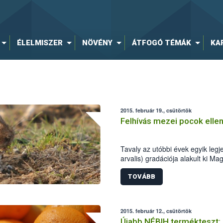
ÉLELMISZER
NÖVÉNY
ÁTFOGÓ TÉMÁK
KA
2015. február 19., csütörtök
Felhívás mezei pocok elle
Tavaly az utóbbi évek egyik leg
arvalis) gradációja alakult ki M
megyéjében rendkívüli helyzetet,
hasonló, kedvező környezeti felt
TOVÁBB
gondokat jelenthetnek a rágcsálók
2015. február 12., csütörtök
Újabb NÉBIH termékteszt