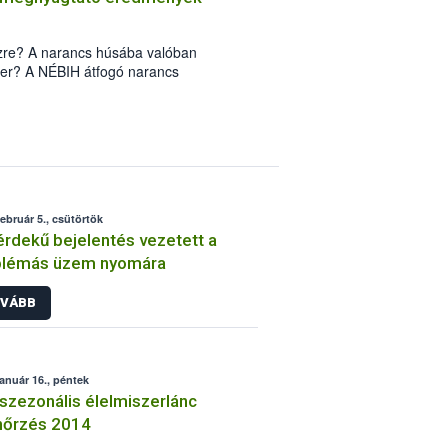
ízre? A narancs húsába valóban
er? A NÉBIH átfogó narancs
derül.
február 5., csütörtök
rdekű bejelentés vezetett a
blémás üzem nyomára
VÁBB
január 16., péntek
 szezonális élelmiszerlánc
nőrzés 2014