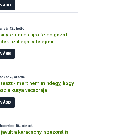
VÁBB
január 12., hétfő
ánytetem és újra feldolgozott
adék az illegális telepen
VÁBB
január 7., szerda
teszt - mert nem mindegy, hogy
esz a kutya vacsorája
VÁBB
december 19., péntek
 javult a karácsonyi szezonális