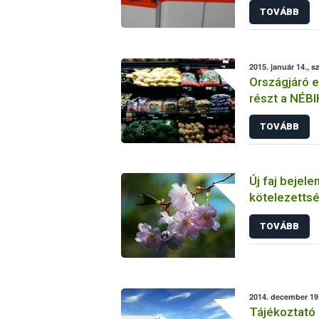
TOVÁBB
2015. január 14., s
Országjáró e
részt a NÉBI
TOVÁBB
Új faj bejel
kötelezetts
TOVÁBB
2014. december 19.
Tájékoztató 