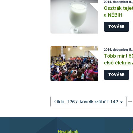
2014. december 9.
Osztrák teje
a NÉBIH
TOVÁBB
2014. december 5.,
Több mint 60
első élelmis
TOVÁBB
— 
Oldal 126 a következőből: 142
Hivatalunk