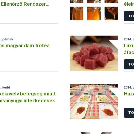
 Ellenőrző Rendszer
élel
ezetésével kapcsolatban
TO
, péntek
2014. 
tás magyar dám trófea
Luxu
áfac
TO
., kedd
2014. 
kéknyelv betegség miatt
Haza
árványügyi intézkedések
TO