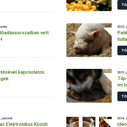
TO
zerda
2015. 
lőadássorozatban vett
Patk
H
hull
TO
entésével kapcsolatos
2015. 
Táp-
égek
mi l
TO
, péntek
2014. 
az Elektronikus Közúti
Idén