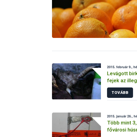
2015. február 9., h
Levágott bir
fejek az ille
telepen
TOVÁBB
2015. január 26., h
Több mint 3,
fővárosi hú