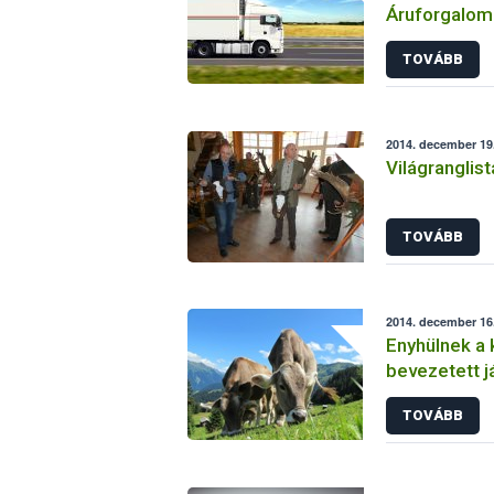
Áruforgalom
(EKÁER) bev
TOVÁBB
2014. december 19.
Világranglis
TOVÁBB
2014. december 16
Enyhülnek a 
bevezetett j
TOVÁBB