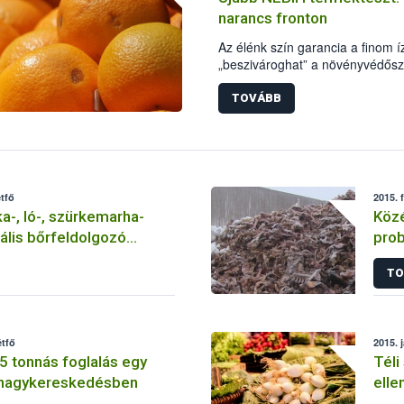
narancs fronton
Az élénk szín garancia a finom 
„beszivároghat” a növényvédősz
terméktesztjéből most minden ki
TOVÁBB
étfő
2015. 
ka-, ló-, szürkemarha-
Közé
gális bőrfeldolgozó
pro
TO
étfő
2015. 
5 tonnás foglalás egy
Téli
snagykereskedésben
elle