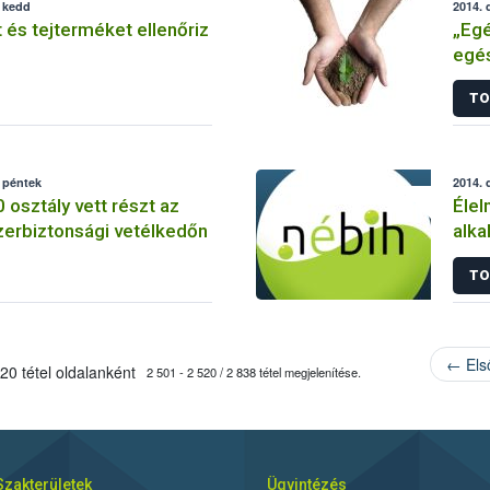
, kedd
2014. 
t és tejterméket ellenőriz
„Egé
egés
TO
 péntek
2014. 
 osztály vett részt az
Élel
zerbiztonsági vetélkedőn
alka
TO
← Els
20 tétel oldalanként
2 501 - 2 520 / 2 838 tétel megjelenítése.
Szakterületek
Ügyintézés