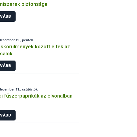
miszerek biztonsága
VÁBB
december 19., péntek
skörülmények között éltek az
salók
VÁBB
december 11., csütörtök
i fűszerpaprikák az élvonalban
VÁBB