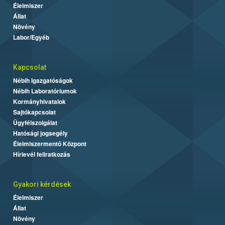
Élelmiszer
Állat
Növény
Labor/Egyéb
Kapcsolat
Nébih Igazgatóságok
Nébih Laboratóriumok
Kormányhivatalok
Sajtókapcsolat
Ügyfélszolgálat
Hatósági jogsegély
Élelmiszermentő Központ
Hírlevél feliratkozás
Gyakori kérdések
Élelmiszer
Állat
Növény