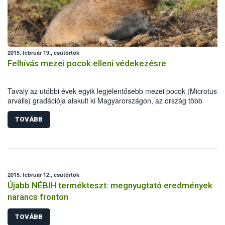
2015. február 19., csütörtök
Felhívás mezei pocok elleni védekezésre
Tavaly az utóbbi évek egyik legjelentősebb mezei pocok (Microtus
arvalis) gradációja alakult ki Magyarországon, az ország több
megyéjében rendkívüli helyzetet, súlyos károkat okozva. A tavalyiho
hasonló, kedvező környezeti feltételek esetén az idei évben is komol
TOVÁBB
gondokat jelenthetnek a rágcsálók, amire időben fel kell készülni.
2015. február 12., csütörtök
Újabb NÉBIH termékteszt: megnyugtató eredmények
narancs fronton
TOVÁBB