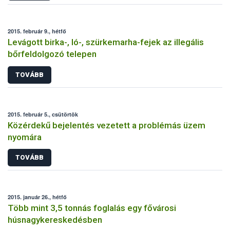
2015. február 9., hétfő
Levágott birka-, ló-, szürkemarha-fejek az illegális
bőrfeldolgozó telepen
TOVÁBB
2015. február 5., csütörtök
Közérdekű bejelentés vezetett a problémás üzem
nyomára
TOVÁBB
2015. január 26., hétfő
Több mint 3,5 tonnás foglalás egy fővárosi
húsnagykereskedésben