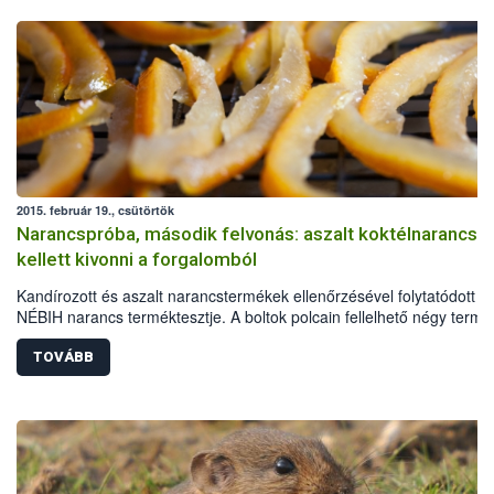
2015. február 19., csütörtök
Narancspróba, második felvonás: aszalt koktélnarancso
kellett kivonni a forgalomból
Kandírozott és aszalt narancstermékek ellenőrzésével folytatódott a
NÉBIH narancs terméktesztje. A boltok polcain fellelhető négy termé
egyet, a Tündérkert Traiding Kft. aszalt, cukrozott koktélnarancsát a
összetevők között sem jelölt, megengedettnél magasabb
TOVÁBB
színezéktartalom miatt ki kellett vonni a forgalomból.