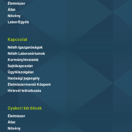
Élelmiszer
Állat
Növény
Labor/Egyéb
Kapcsolat
Nébih Igazgatóságok
Nébih Laboratóriumok
Kormányhivatalok
Sajtókapcsolat
Ügyfélszolgálat
Hatósági jogsegély
Élelmiszermentő Központ
Hírlevél feliratkozás
Gyakori kérdések
Élelmiszer
Állat
Növény