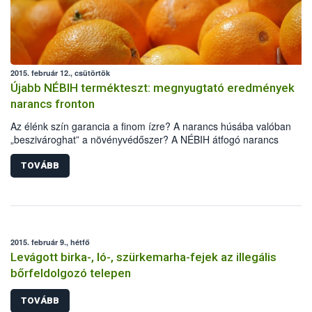
2015. február 12., csütörtök
Újabb NÉBIH termékteszt: megnyugtató eredmények
narancs fronton
Az élénk szín garancia a finom ízre? A narancs húsába valóban
„beszivároghat” a növényvédőszer? A NÉBIH átfogó narancs
terméktesztjéből most minden kiderül.
TOVÁBB
2015. február 9., hétfő
Levágott birka-, ló-, szürkemarha-fejek az illegális
bőrfeldolgozó telepen
TOVÁBB