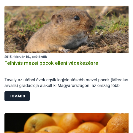
2015. február 19., csütörtök
Felhívás mezei pocok elleni védekezésre
Tavaly az utóbbi évek egyik legjelentősebb mezei pocok (Microtus
arvalis) gradációja alakult ki Magyarországon, az ország több
megyéjében rendkívüli helyzetet, súlyos károkat okozva. A tavalyiho
hasonló, kedvező környezeti feltételek esetén az idei évben is komol
TOVÁBB
gondokat jelenthetnek a rágcsálók, amire időben fel kell készülni.