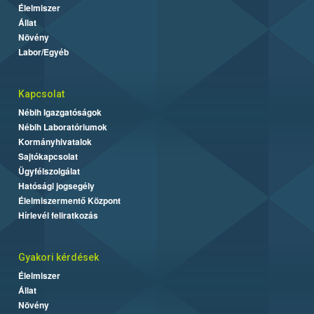
Élelmiszer
Állat
Növény
Labor/Egyéb
Kapcsolat
Nébih Igazgatóságok
Nébih Laboratóriumok
Kormányhivatalok
Sajtókapcsolat
Ügyfélszolgálat
Hatósági jogsegély
Élelmiszermentő Központ
Hírlevél feliratkozás
Gyakori kérdések
Élelmiszer
Állat
Növény