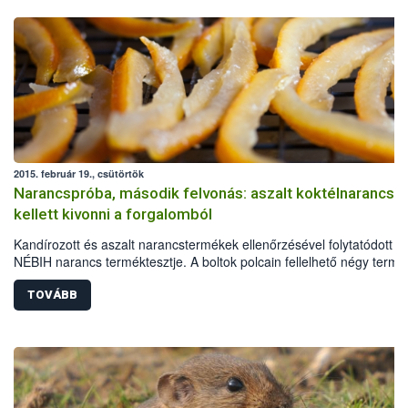
2015. február 19., csütörtök
Narancspróba, második felvonás: aszalt koktélnarancso
kellett kivonni a forgalomból
Kandírozott és aszalt narancstermékek ellenőrzésével folytatódott a
NÉBIH narancs terméktesztje. A boltok polcain fellelhető négy termé
egyet, a Tündérkert Traiding Kft. aszalt, cukrozott koktélnarancsát a
összetevők között sem jelölt, megengedettnél magasabb
TOVÁBB
színezéktartalom miatt ki kellett vonni a forgalomból.