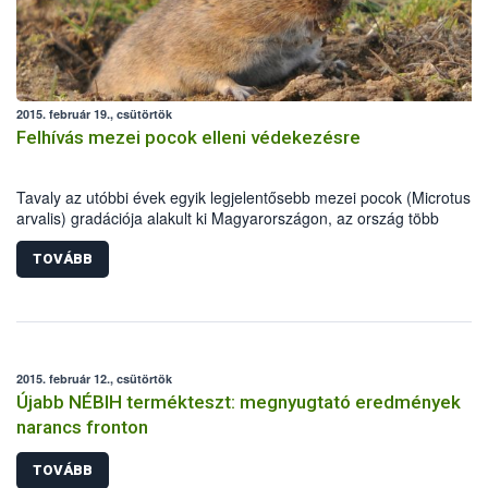
2015. február 19., csütörtök
Felhívás mezei pocok elleni védekezésre
Tavaly az utóbbi évek egyik legjelentősebb mezei pocok (Microtus
arvalis) gradációja alakult ki Magyarországon, az ország több
megyéjében rendkívüli helyzetet, súlyos károkat okozva. A tavalyiho
hasonló, kedvező környezeti feltételek esetén az idei évben is komol
TOVÁBB
gondokat jelenthetnek a rágcsálók, amire időben fel kell készülni.
2015. február 12., csütörtök
Újabb NÉBIH termékteszt: megnyugtató eredmények
narancs fronton
TOVÁBB