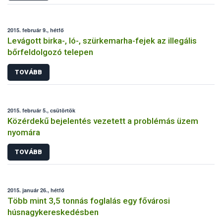
2015. február 9., hétfő
Levágott birka-, ló-, szürkemarha-fejek az illegális
bőrfeldolgozó telepen
TOVÁBB
2015. február 5., csütörtök
Közérdekű bejelentés vezetett a problémás üzem
nyomára
TOVÁBB
2015. január 26., hétfő
Több mint 3,5 tonnás foglalás egy fővárosi
húsnagykereskedésben