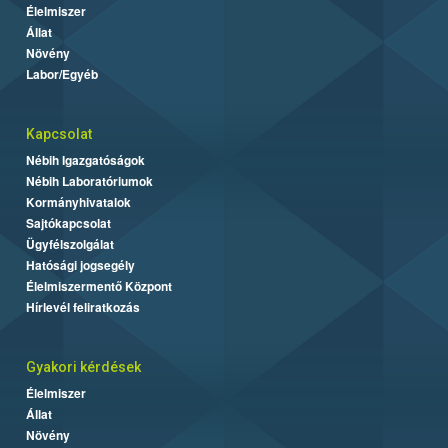
Élelmiszer
Állat
Növény
Labor/Egyéb
Kapcsolat
Nébih Igazgatóságok
Nébih Laboratóriumok
Kormányhivatalok
Sajtókapcsolat
Ügyfélszolgálat
Hatósági jogsegély
Élelmiszermentő Központ
Hírlevél feliratkozás
Gyakori kérdések
Élelmiszer
Állat
Növény