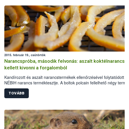
2015. február 19., csütörtök
Narancspróba, második felvonás: aszalt koktélnarancso
kellett kivonni a forgalomból
Kandírozott és aszalt narancstermékek ellenőrzésével folytatódott a
NÉBIH narancs terméktesztje. A boltok polcain fellelhető négy termé
egyet, a Tündérkert Traiding Kft. aszalt, cukrozott koktélnarancsát a
összetevők között sem jelölt, megengedettnél magasabb
TOVÁBB
színezéktartalom miatt ki kellett vonni a forgalomból.