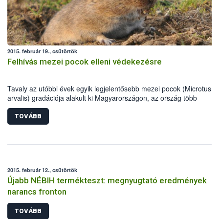
2015. február 19., csütörtök
Felhívás mezei pocok elleni védekezésre
Tavaly az utóbbi évek egyik legjelentősebb mezei pocok (Microtus
arvalis) gradációja alakult ki Magyarországon, az ország több
megyéjében rendkívüli helyzetet, súlyos károkat okozva. A tavalyiho
hasonló, kedvező környezeti feltételek esetén az idei évben is komol
TOVÁBB
gondokat jelenthetnek a rágcsálók, amire időben fel kell készülni.
2015. február 12., csütörtök
Újabb NÉBIH termékteszt: megnyugtató eredmények
narancs fronton
TOVÁBB