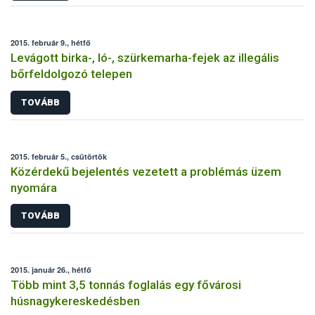
2015. február 9., hétfő
Levágott birka-, ló-, szürkemarha-fejek az illegális
bőrfeldolgozó telepen
TOVÁBB
2015. február 5., csütörtök
Közérdekű bejelentés vezetett a problémás üzem
nyomára
TOVÁBB
2015. január 26., hétfő
Több mint 3,5 tonnás foglalás egy fővárosi
húsnagykereskedésben