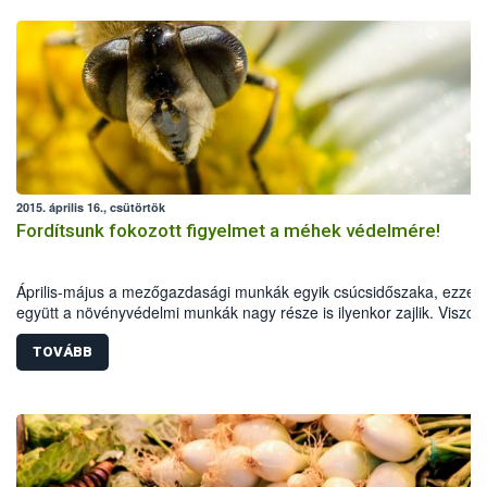
2015. április 16., csütörtök
Fordítsunk fokozott figyelmet a méhek védelmére!
Április-május a mezőgazdasági munkák egyik csúcsidőszaka, ezzel
együtt a növényvédelmi munkák nagy része is ilyenkor zajlik. Viszon
ebben az időszakban virágzik termesztett növényeink jelentős része 
TOVÁBB