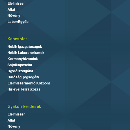
Élelmiszer
Állat
Növény
Labor/Egyéb
Kapcsolat
Nébih Igazgatóságok
Nébih Laboratóriumok
Kormányhivatalok
Sajtókapcsolat
Ügyfélszolgálat
Hatósági jogsegély
Élelmiszermentő Központ
Hírlevél feliratkozás
Gyakori kérdések
Élelmiszer
Állat
Növény