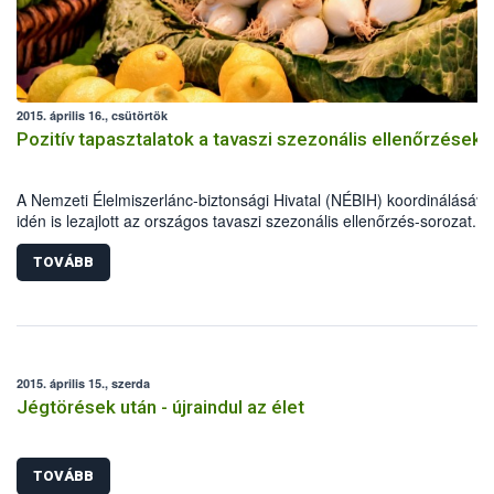
2015. április 16., csütörtök
Pozitív tapasztalatok a tavaszi szezonális ellenőrzések
A Nemzeti Élelmiszerlánc-biztonsági Hivatal (NÉBIH) koordinálásáva
idén is lezajlott az országos tavaszi szezonális ellenőrzés-sorozat. A
élelmiszerlánc-biztonsági szakemberek szűk egy hónap alatt több mi
800 ellenőrzést végeztek, 69 alkalommal figyelmeztetést és mintegy
TOVÁBB
esetben bírságot szabtak ki.
2015. április 15., szerda
Jégtörések után - újraindul az élet
TOVÁBB