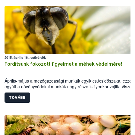
2015. április 16., csütörtök
Fordítsunk fokozott figyelmet a méhek védelmére!
Április-május a mezőgazdasági munkák egyik csúcsidőszaka, ezzel
együtt a növényvédelmi munkák nagy része is ilyenkor zajlik. Viszon
ebben az időszakban virágzik termesztett növényeink jelentős része 
TOVÁBB