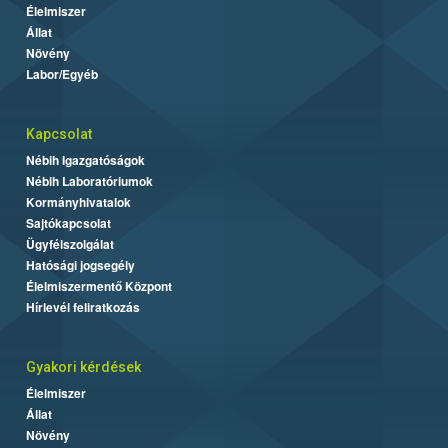
Élelmiszer
Állat
Növény
Labor/Egyéb
Kapcsolat
Nébih Igazgatóságok
Nébih Laboratóriumok
Kormányhivatalok
Sajtókapcsolat
Ügyfélszolgálat
Hatósági jogsegély
Élelmiszermentő Központ
Hírlevél feliratkozás
Gyakori kérdések
Élelmiszer
Állat
Növény