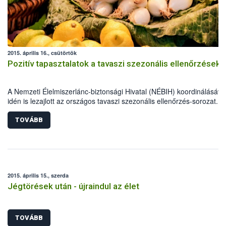
2015. április 16., csütörtök
Pozitív tapasztalatok a tavaszi szezonális ellenőrzések
A Nemzeti Élelmiszerlánc-biztonsági Hivatal (NÉBIH) koordinálásáva
idén is lezajlott az országos tavaszi szezonális ellenőrzés-sorozat. A
élelmiszerlánc-biztonsági szakemberek szűk egy hónap alatt több mi
800 ellenőrzést végeztek, 69 alkalommal figyelmeztetést és mintegy
TOVÁBB
esetben bírságot szabtak ki.
2015. április 15., szerda
Jégtörések után - újraindul az élet
TOVÁBB