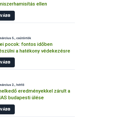
miszerhamisítás ellen
VÁBB
március 5., csütörtök
i pocok: fontos időben
észülni a hatékony védekezésre
VÁBB
március 2., hétfő
elkedő eredményekkel zárult a
AS budapesti ülése
VÁBB