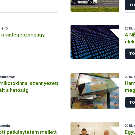
TO
hétfő
2015. 
 a vadegészségügy
A NÉ
elek
ren
TO
 csütörtök
2015. 
mikotoxinnal szennyezett
Hami
ált a hatóság
megy
TO
 szerda
2015. 
tt patkánytetem mellett
Egy