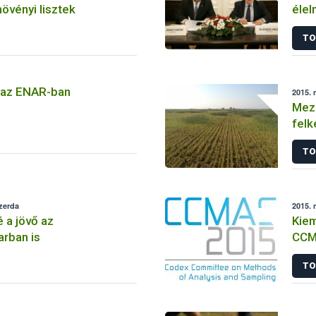
növényi lisztek
élel
TO
 az ENAR-ban
2015. 
Meze
felk
TO
szerda
2015. 
 a jövő az
Kiem
arban is
CCM
TO