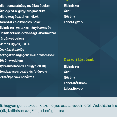
Állat-egészségügy és állatvédelem
Élelmiszer
Állategészségügyi diagnosztika
Állat
Állatgyógyászati termékek
Növény
Borászat és alkoholos italok
Labor/Egyéb
Élelmiszer- és takarmánybiztonság
Élelmiszerlánc-biztonsági laborhálózat
Járványvédelem
Kiemelt ügyek, EUTR
Kockázatkezelés
Mezőgazdasági genetikai erőforrások
Gyakori kérdések
Növényvédelem
Nyilvántartási és Felügyeleti Díj
Élelmiszer
Rendszerszervezés és felügyelet
Állat
Termékpálya-ellenőrzés
Növény
Laboratóriumok
Labor/Egyéb
, hogyan gondoskodunk személyes adatai védelméről. Weboldalunk cook
jük, kattintson az „Elfogadom” gombra.