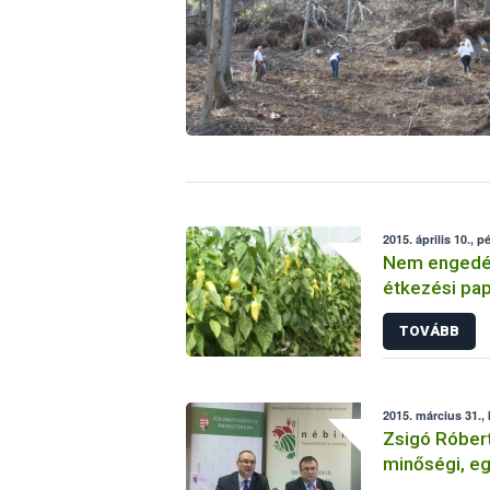
2015. április 10., p
Nem engedél
étkezési pa
TOVÁBB
2015. március 31.,
Zsigó Róbert
minőségi, e
élelmiszer