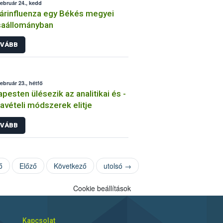
február 24., kedd
rinfluenza egy Békés megyei
saállományban
VÁBB
február 23., hétfő
pesten ülésezik az analitikai és -
avételi módszerek elitje
VÁBB
ő
Előző
Következő
utolsó →
Cookie beállítások
Kapcsolat