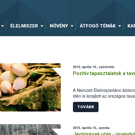
ÉLELMISZER
NÖVÉNY
ÁTFOGÓ TÉMÁK
KA
2015. április 16., csütörtök
Pozitív tapasztalatok a ta
A Nemzeti Élelmiszerlánc-bizton
idén is lezajlott az országos tav
élelmiszerlánc-biztonsági szake
800 ellenőrzést végeztek, 69 al
TOVÁBB
esetben bírságot szabtak ki.
2015. április 15., szerda
Jégtörések után - újraindul