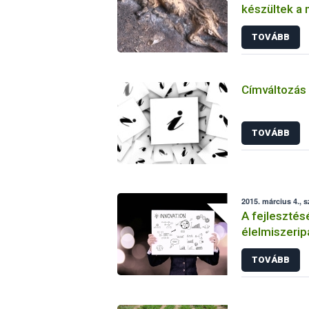
készültek a 
TOVÁBB
Címváltozás
TOVÁBB
2015. március 4., 
A fejlesztésé
élelmiszerip
TOVÁBB