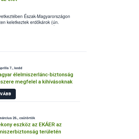
övetkeztében Észak-Magyarországon
ten keletkeztek erdőkárok (ún.
rlánc-biztonsági Hivatal (NÉBIH)
i kísérlet ültetésével segítették a
Ipoly Erdő Zrt. Diósjenő Erdészeténél.
prilis 7., kedd
gyar élelmiszerlánc-biztonság
szere megfelel a kihívásoknak
VÁBB
március 26., csütörtök
ékony eszköz az EKÁER az
miszerbiztonság területén