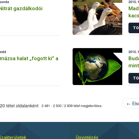
szerda
2015. 
Nitrát gazdálkodói
Madá
kac
TO
kedd
2015. 
mázsa halat „fogott ki” a
Buda
mint
TO
← Els
20 tétel oldalanként
2 481 - 2 500 / 2 839 tétel megjelenítése.
Szakterületek
Ügyintézés