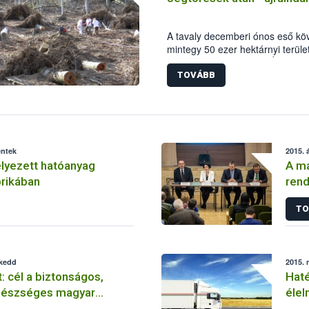
A tavaly decemberi ónos eső k
mintegy 50 ezer hektárnyi terüle
jégtörések). A Nemzeti Élelmisze
munkatársai alapszintű származás
TOVÁBB
helyreállítást a Börzsönyben az 
éntek
2015. á
yezett hatóanyag
A ma
prikában
rend
TO
 kedd
2015. 
: cél a biztonságos,
Hat
gészséges magyar
élel