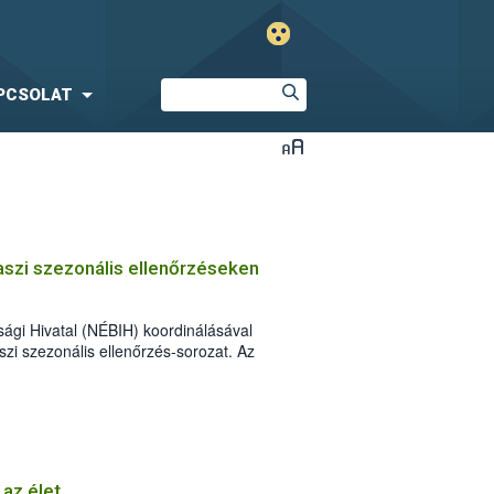
PCSOLAT
vaszi szezonális ellenőrzéseken
sági Hivatal (NÉBIH) koordinálásával
aszi szezonális ellenőrzés-sorozat. Az
mberek szűk egy hónap alatt több mint 3
kalommal figyelmeztetést és mintegy 150
 az élet