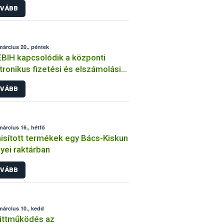
VÁBB
március 20., péntek
BIH kapcsolódik a központi
tronikus fizetési és elszámolási
dszerhez
VÁBB
március 16., hétfő
sított termékek egy Bács-Kiskun
ei raktárban
VÁBB
március 10., kedd
üttműködés az