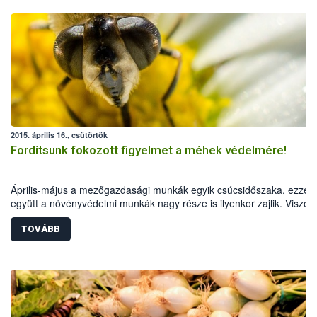
2015. április 16., csütörtök
Fordítsunk fokozott figyelmet a méhek védelmére!
Április-május a mezőgazdasági munkák egyik csúcsidőszaka, ezzel
együtt a növényvédelmi munkák nagy része is ilyenkor zajlik. Viszon
ebben az időszakban virágzik termesztett növényeink jelentős része 
TOVÁBB