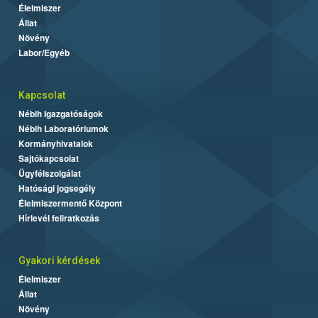
Élelmiszer
Állat
Növény
Labor/Egyéb
Kapcsolat
Nébih Igazgatóságok
Nébih Laboratóriumok
Kormányhivatalok
Sajtókapcsolat
Ügyfélszolgálat
Hatósági jogsegély
Élelmiszermentő Központ
Hírlevél feliratkozás
Gyakori kérdések
Élelmiszer
Állat
Növény