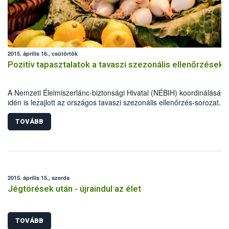
2015. április 16., csütörtök
Pozitív tapasztalatok a tavaszi szezonális ellenőrzések
A Nemzeti Élelmiszerlánc-biztonsági Hivatal (NÉBIH) koordinálásáva
idén is lezajlott az országos tavaszi szezonális ellenőrzés-sorozat. A
élelmiszerlánc-biztonsági szakemberek szűk egy hónap alatt több mi
800 ellenőrzést végeztek, 69 alkalommal figyelmeztetést és mintegy
TOVÁBB
esetben bírságot szabtak ki.
2015. április 15., szerda
Jégtörések után - újraindul az élet
TOVÁBB