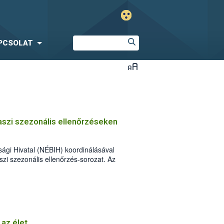
PCSOLAT
vaszi szezonális ellenőrzéseken
sági Hivatal (NÉBIH) koordinálásával
aszi szezonális ellenőrzés-sorozat. Az
mberek szűk egy hónap alatt több mint 3
kalommal figyelmeztetést és mintegy 150
 az élet