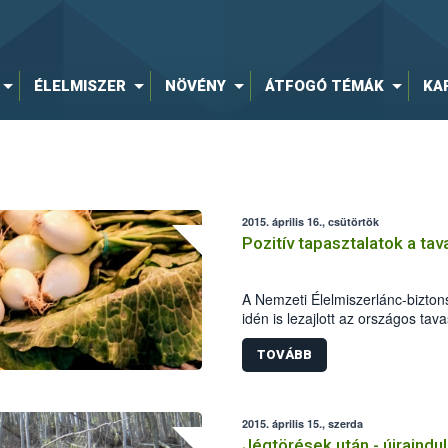
ÉLELMISZER
NÖVÉNY
ÁTFOGÓ TÉMÁK
KA
2015. április 16., csütörtök
Pozitív tapasztalatok a ta
A Nemzeti Élelmiszerlánc-bizton
idén is lezajlott az országos tav
élelmiszerlánc-biztonsági szake
800 ellenőrzést végeztek, 69 al
TOVÁBB
esetben bírságot szabtak ki.
2015. április 15., szerda
Jégtörések után - újraindul