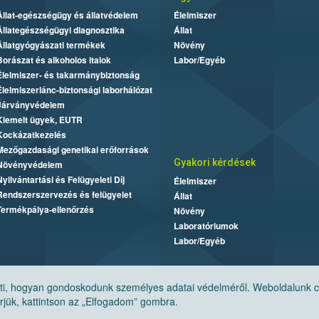
Állat-egészségügy és állatvédelem
Élelmiszer
Állategészségügyi diagnosztika
Állat
Állatgyógyászati termékek
Növény
Borászat és alkoholos italok
Labor/Egyéb
Élelmiszer- és takarmánybiztonság
Élelmiszerlánc-biztonsági laborhálózat
Járványvédelem
Kiemelt ügyek, EUTR
Kockázatkezelés
Mezőgazdasági genetikai erőforrások
Gyakori kérdések
Növényvédelem
Nyilvántartási és Felügyeleti Díj
Élelmiszer
Rendszerszervezés és felügyelet
Állat
Termékpálya-ellenőrzés
Növény
Laboratóriumok
Labor/Egyéb
, hogyan gondoskodunk személyes adatai védelméről. Weboldalunk cook
jük, kattintson az „Elfogadom” gombra.