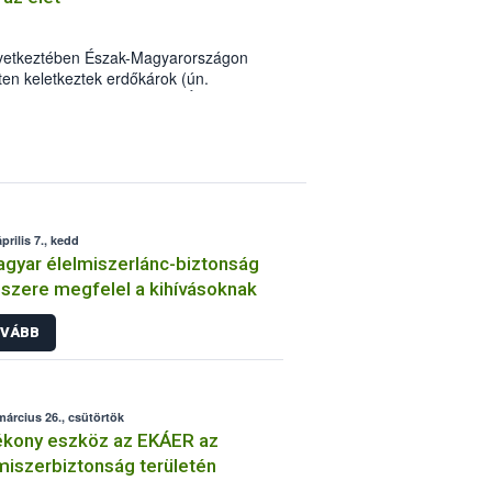
övetkeztében Észak-Magyarországon
ten keletkeztek erdőkárok (ún.
rlánc-biztonsági Hivatal (NÉBIH)
i kísérlet ültetésével segítették a
Ipoly Erdő Zrt. Diósjenő Erdészeténél.
prilis 7., kedd
gyar élelmiszerlánc-biztonság
szere megfelel a kihívásoknak
VÁBB
március 26., csütörtök
ékony eszköz az EKÁER az
miszerbiztonság területén