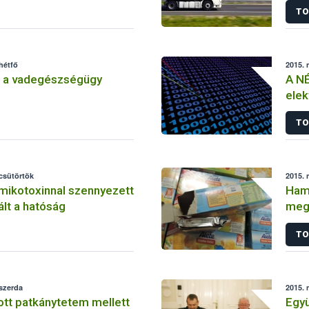
TO
hétfő
2015. 
 a vadegészségügy
A NÉ
elek
ren
TO
 csütörtök
2015. 
mikotoxinnal szennyezett
Hami
ált a hatóság
megy
TO
 szerda
2015. 
tt patkánytetem mellett
Egy