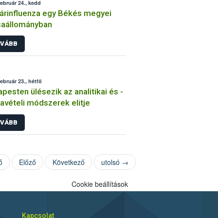
február 24., kedd
rinfluenza egy Békés megyei
saállományban
VÁBB
február 23., hétfő
pesten ülésezik az analitikai és -
avételi módszerek elitje
VÁBB
ő
Előző
Következő
utolsó →
Cookie beállítások
Kapcsolat