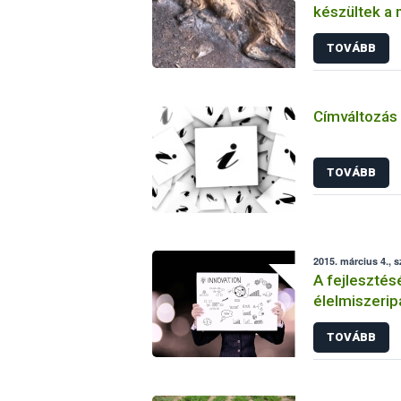
készültek a 
TOVÁBB
Címváltozás
TOVÁBB
2015. március 4., 
A fejlesztésé
élelmiszerip
TOVÁBB