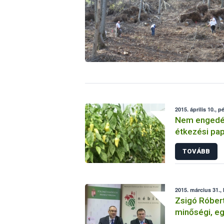
2015. április 10., p
Nem engedél
étkezési pa
TOVÁBB
2015. március 31.,
Zsigó Róbert
minőségi, e
élelmiszer