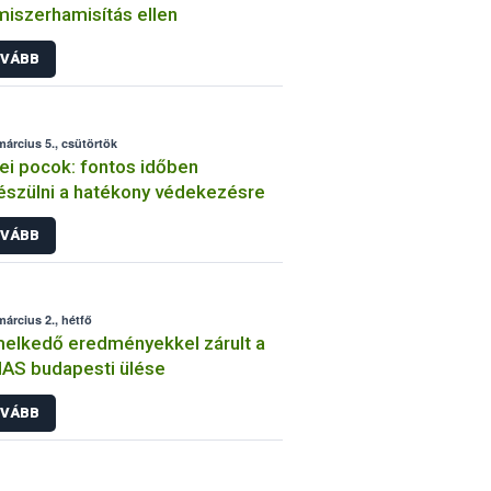
miszerhamisítás ellen
VÁBB
március 5., csütörtök
i pocok: fontos időben
észülni a hatékony védekezésre
VÁBB
március 2., hétfő
elkedő eredményekkel zárult a
AS budapesti ülése
VÁBB