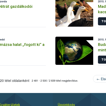
szerda
2015. 
Nitrát gazdálkodói
Madá
kac
TO
kedd
2015. 
mázsa halat „fogott ki” a
Buda
mint
TO
← Els
20 tétel oldalanként
2 481 - 2 500 / 2 839 tétel megjelenítése.
Szakterületek
Ügyintézés