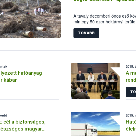
A tavaly decemberi ónos eső k
mintegy 50 ezer hektárnyi terüle
jégtörések). A Nemzeti Élelmisze
munkatársai alapszintű származás
TOVÁBB
helyreállítást a Börzsönyben az 
éntek
2015. á
yezett hatóanyag
A ma
prikában
rend
TO
 kedd
2015. 
: cél a biztonságos,
Hat
gészséges magyar
élel