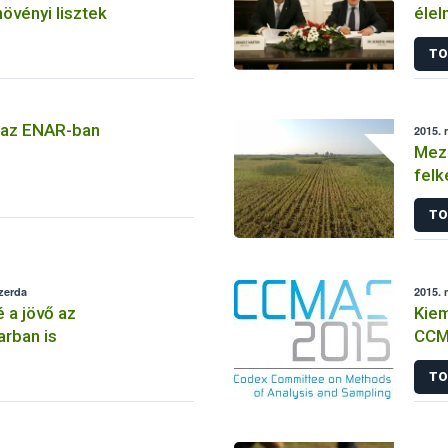
növényi lisztek
élel
TO
 az ENAR-ban
2015. 
Meze
felk
TO
szerda
2015. 
 a jövő az
Kiem
arban is
CCM
TO