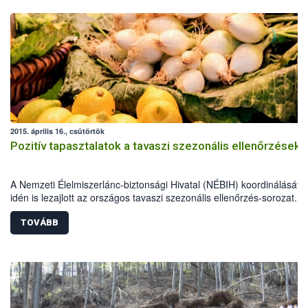
2015. április 16., csütörtök
Pozitív tapasztalatok a tavaszi szezonális ellenőrzések
A Nemzeti Élelmiszerlánc-biztonsági Hivatal (NÉBIH) koordinálásáva
idén is lezajlott az országos tavaszi szezonális ellenőrzés-sorozat. A
élelmiszerlánc-biztonsági szakemberek szűk egy hónap alatt több mi
800 ellenőrzést végeztek, 69 alkalommal figyelmeztetést és mintegy
TOVÁBB
esetben bírságot szabtak ki.