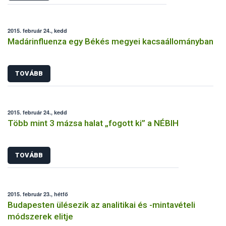
2015. február 24., kedd
Madárinfluenza egy Békés megyei kacsaállományban
TOVÁBB
2015. február 24., kedd
Több mint 3 mázsa halat „fogott ki” a NÉBIH
TOVÁBB
2015. február 23., hétfő
Budapesten ülésezik az analitikai és -mintavételi
módszerek elitje