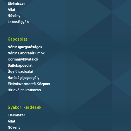
Élelmiszer
Állat
Növény
Labor/Egyéb
Kapcsolat
Nébih Igazgatóságok
Nébih Laboratóriumok
Kormányhivatalok
Sajtókapcsolat
Ügyfélszolgálat
Hatósági jogsegély
Élelmiszermentő Központ
Hírlevél feliratkozás
Gyakori kérdések
Élelmiszer
Állat
Növény