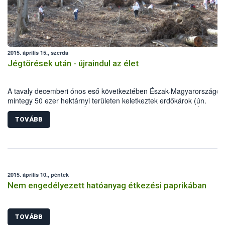
2015. április 15., szerda
Jégtörések után - újraindul az élet
A tavaly decemberi ónos eső következtében Észak-Magyarországon
mintegy 50 ezer hektárnyi területen keletkeztek erdőkárok (ún.
jégtörések). A Nemzeti Élelmiszerlánc-biztonsági Hivatal (NÉBIH)
munkatársai alapszintű származási kísérlet ültetésével segítették a
TOVÁBB
helyreállítást a Börzsönyben az Ipoly Erdő Zrt. Diósjenő Erdészeténé
2015. április 10., péntek
Nem engedélyezett hatóanyag étkezési paprikában
TOVÁBB