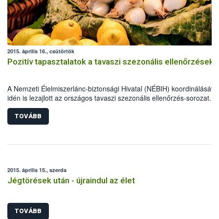
2015. április 16., csütörtök
Pozitív tapasztalatok a tavaszi szezonális ellenőrzések
A Nemzeti Élelmiszerlánc-biztonsági Hivatal (NÉBIH) koordinálásáva
idén is lezajlott az országos tavaszi szezonális ellenőrzés-sorozat. A
élelmiszerlánc-biztonsági szakemberek szűk egy hónap alatt több mi
800 ellenőrzést végeztek, 69 alkalommal figyelmeztetést és mintegy
TOVÁBB
esetben bírságot szabtak ki.
2015. április 15., szerda
Jégtörések után - újraindul az élet
TOVÁBB