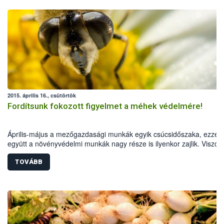
2015. április 16., csütörtök
Fordítsunk fokozott figyelmet a méhek védelmére!
Április-május a mezőgazdasági munkák egyik csúcsidőszaka, ezzel
együtt a növényvédelmi munkák nagy része is ilyenkor zajlik. Viszon
ebben az időszakban virágzik termesztett növényeink jelentős része 
TOVÁBB