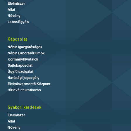
Élelmiszer
Állat
Növény
Labor/Egyéb
Kapcsolat
Nébih Igazgatóságok
Nébih Laboratóriumok
Kormányhivatalok
Sajtókapcsolat
Ügyfélszolgálat
Hatósági jogsegély
Élelmiszermentő Központ
Hírlevél feliratkozás
Gyakori kérdések
Élelmiszer
Állat
Növény