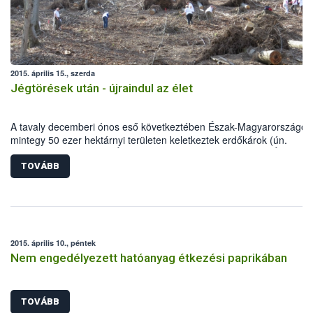
2015. április 15., szerda
Jégtörések után - újraindul az élet
A tavaly decemberi ónos eső következtében Észak-Magyarországon
mintegy 50 ezer hektárnyi területen keletkeztek erdőkárok (ún.
jégtörések). A Nemzeti Élelmiszerlánc-biztonsági Hivatal (NÉBIH)
munkatársai alapszintű származási kísérlet ültetésével segítették a
TOVÁBB
helyreállítást a Börzsönyben az Ipoly Erdő Zrt. Diósjenő Erdészeténé
2015. április 10., péntek
Nem engedélyezett hatóanyag étkezési paprikában
TOVÁBB