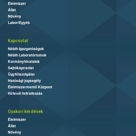
Élelmiszer
Állat
Növény
Labor/Egyéb
Kapcsolat
Nébih Igazgatóságok
Nébih Laboratóriumok
Kormányhivatalok
Sajtókapcsolat
Ügyfélszolgálat
Hatósági jogsegély
Élelmiszermentő Központ
Hírlevél feliratkozás
Gyakori kérdések
Élelmiszer
Állat
Növény