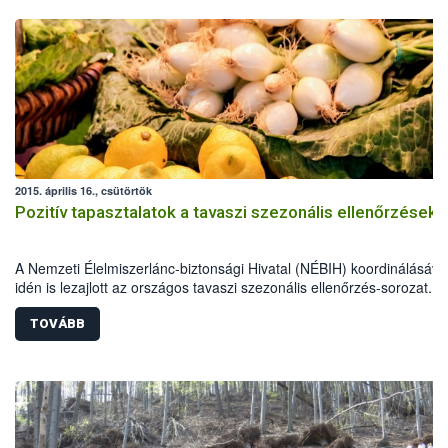
2015. április 16., csütörtök
Pozitív tapasztalatok a tavaszi szezonális ellenőrzések
A Nemzeti Élelmiszerlánc-biztonsági Hivatal (NÉBIH) koordinálásáva
idén is lezajlott az országos tavaszi szezonális ellenőrzés-sorozat. A
élelmiszerlánc-biztonsági szakemberek szűk egy hónap alatt több mi
800 ellenőrzést végeztek, 69 alkalommal figyelmeztetést és mintegy
TOVÁBB
esetben bírságot szabtak ki.