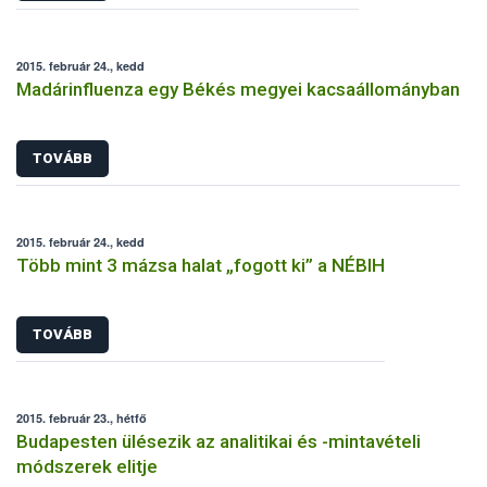
2015. február 24., kedd
Madárinfluenza egy Békés megyei kacsaállományban
TOVÁBB
2015. február 24., kedd
Több mint 3 mázsa halat „fogott ki” a NÉBIH
TOVÁBB
2015. február 23., hétfő
Budapesten ülésezik az analitikai és -mintavételi
módszerek elitje