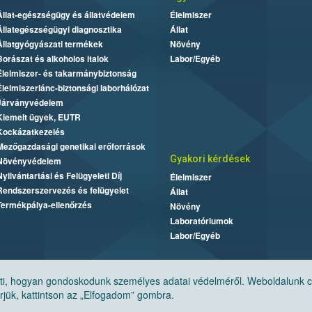
Állat-egészségügy és állatvédelem
Élelmiszer
Állategészségügyi diagnosztika
Állat
Állatgyógyászati termékek
Növény
Borászat és alkoholos italok
Labor/Egyéb
Élelmiszer- és takarmánybiztonság
Élelmiszerlánc-biztonsági laborhálózat
Járványvédelem
Kiemelt ügyek, EUTR
Kockázatkezelés
Mezőgazdasági genetikai erőforrások
Gyakori kérdések
Növényvédelem
Nyilvántartási és Felügyeleti Díj
Élelmiszer
Rendszerszervezés és felügyelet
Állat
Termékpálya-ellenőrzés
Növény
Laboratóriumok
Labor/Egyéb
, hogyan gondoskodunk személyes adatai védelméről. Weboldalunk cook
jük, kattintson az „Elfogadom” gombra.