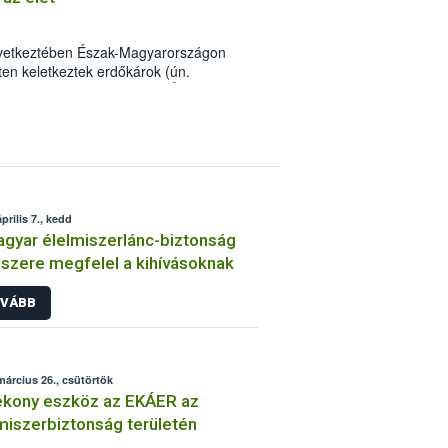
övetkeztében Észak-Magyarországon
ten keletkeztek erdőkárok (ún.
rlánc-biztonsági Hivatal (NÉBIH)
i kísérlet ültetésével segítették a
Ipoly Erdő Zrt. Diósjenő Erdészeténél.
prilis 7., kedd
gyar élelmiszerlánc-biztonság
szere megfelel a kihívásoknak
VÁBB
március 26., csütörtök
ékony eszköz az EKÁER az
miszerbiztonság területén