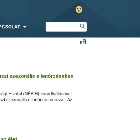
PCSOLAT
vaszi szezonális ellenőrzéseken
sági Hivatal (NÉBIH) koordinálásával
aszi szezonális ellenőrzés-sorozat. Az
mberek szűk egy hónap alatt több mint 3
kalommal figyelmeztetést és mintegy 150
 az élet