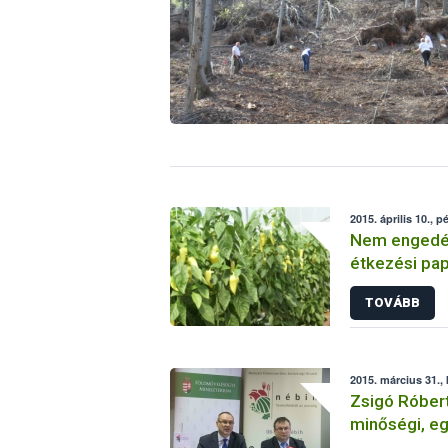
2015. április 10., p
Nem engedél
étkezési pa
TOVÁBB
2015. március 31.,
Zsigó Róbert
minőségi, e
élelmiszer