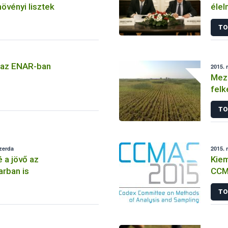
növényi lisztek
élel
TO
 az ENAR-ban
2015. 
Meze
felk
TO
szerda
2015. 
 a jövő az
Kiem
arban is
CCM
TO