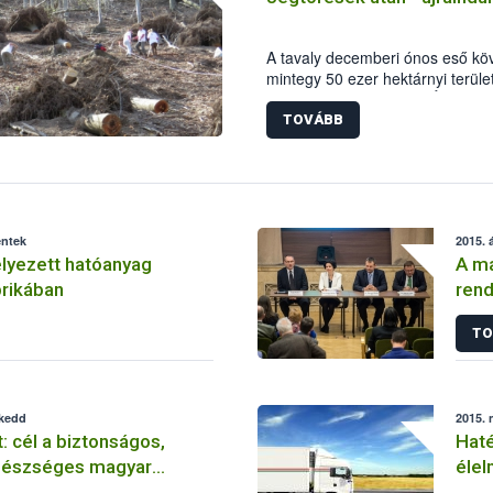
A tavaly decemberi ónos eső k
mintegy 50 ezer hektárnyi terüle
jégtörések). A Nemzeti Élelmisze
munkatársai alapszintű származás
TOVÁBB
helyreállítást a Börzsönyben az 
éntek
2015. á
yezett hatóanyag
A ma
prikában
rend
TO
 kedd
2015. 
: cél a biztonságos,
Hat
gészséges magyar
élel