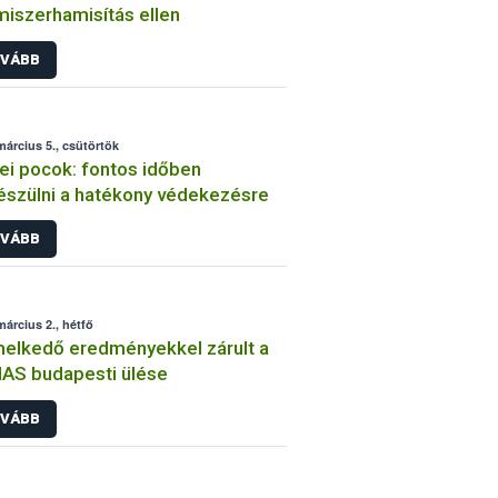
miszerhamisítás ellen
VÁBB
március 5., csütörtök
i pocok: fontos időben
észülni a hatékony védekezésre
VÁBB
március 2., hétfő
elkedő eredményekkel zárult a
AS budapesti ülése
VÁBB