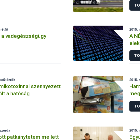
TO
hétfő
2015. 
 a vadegészségügy
A NÉ
elek
ren
TO
 csütörtök
2015. 
mikotoxinnal szennyezett
Hami
ált a hatóság
megy
TO
 szerda
2015. 
tt patkánytetem mellett
Egy