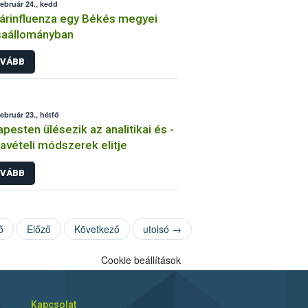
február 24., kedd
rinfluenza egy Békés megyei
saállományban
VÁBB
február 23., hétfő
pesten ülésezik az analitikai és -
avételi módszerek elitje
VÁBB
ő
Előző
Következő
utolsó →
Cookie beállítások
Kapcsolat