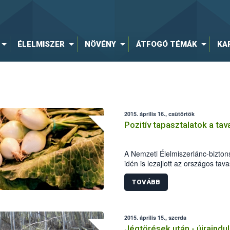
ÉLELMISZER
NÖVÉNY
ÁTFOGÓ TÉMÁK
KA
2015. április 16., csütörtök
Pozitív tapasztalatok a ta
A Nemzeti Élelmiszerlánc-bizton
idén is lezajlott az országos tav
élelmiszerlánc-biztonsági szake
800 ellenőrzést végeztek, 69 al
TOVÁBB
esetben bírságot szabtak ki.
2015. április 15., szerda
Jégtörések után - újraindul