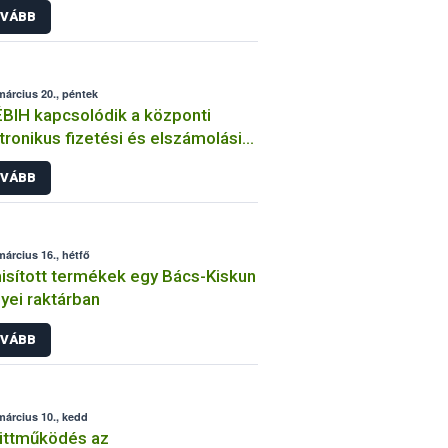
VÁBB
március 20., péntek
BIH kapcsolódik a központi
tronikus fizetési és elszámolási
dszerhez
VÁBB
március 16., hétfő
sított termékek egy Bács-Kiskun
ei raktárban
VÁBB
március 10., kedd
üttműködés az