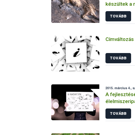
készültek a 
TOVÁBB
Címváltozás
TOVÁBB
2015. március 4., 
A fejlesztésé
élelmiszerip
TOVÁBB