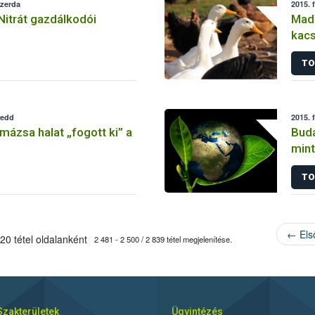
szerda
2015. 
Nitrát gazdálkodói
Madá
kac
TO
kedd
2015. 
mázsa halat „fogott ki” a
Buda
mint
TO
← Els
20 tétel oldalanként
2 481 - 2 500 / 2 839 tétel megjelenítése.
Szakterületek
Ügyintézés