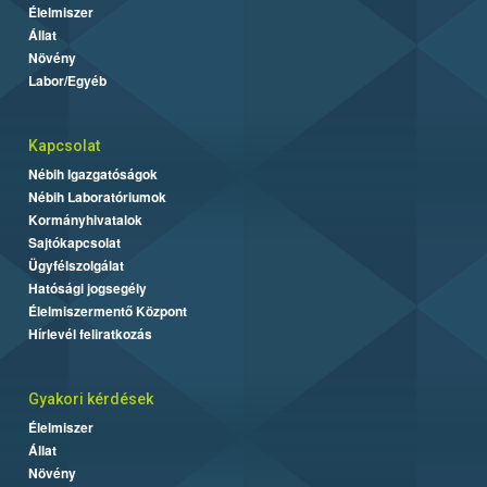
Élelmiszer
Állat
Növény
Labor/Egyéb
Kapcsolat
Nébih Igazgatóságok
Nébih Laboratóriumok
Kormányhivatalok
Sajtókapcsolat
Ügyfélszolgálat
Hatósági jogsegély
Élelmiszermentő Központ
Hírlevél feliratkozás
Gyakori kérdések
Élelmiszer
Állat
Növény