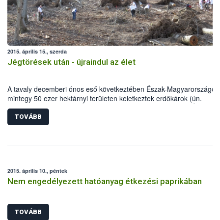
2015. április 15., szerda
Jégtörések után - újraindul az élet
A tavaly decemberi ónos eső következtében Észak-Magyarországon
mintegy 50 ezer hektárnyi területen keletkeztek erdőkárok (ún.
jégtörések). A Nemzeti Élelmiszerlánc-biztonsági Hivatal (NÉBIH)
munkatársai alapszintű származási kísérlet ültetésével segítették a
TOVÁBB
helyreállítást a Börzsönyben az Ipoly Erdő Zrt. Diósjenő Erdészeténé
2015. április 10., péntek
Nem engedélyezett hatóanyag étkezési paprikában
TOVÁBB