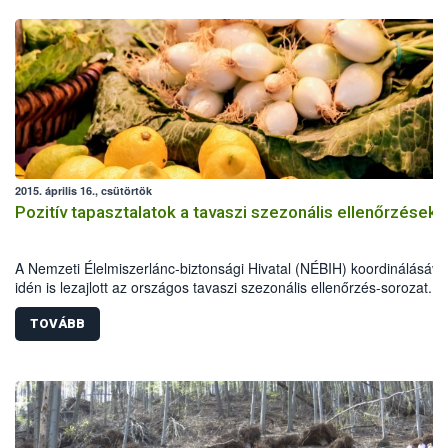
2015. április 16., csütörtök
Pozitív tapasztalatok a tavaszi szezonális ellenőrzések
A Nemzeti Élelmiszerlánc-biztonsági Hivatal (NÉBIH) koordinálásáva
idén is lezajlott az országos tavaszi szezonális ellenőrzés-sorozat. A
élelmiszerlánc-biztonsági szakemberek szűk egy hónap alatt több mi
800 ellenőrzést végeztek, 69 alkalommal figyelmeztetést és mintegy
TOVÁBB
esetben bírságot szabtak ki.