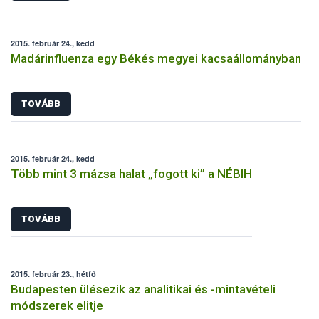
2015. február 24., kedd
Madárinfluenza egy Békés megyei kacsaállományban
TOVÁBB
2015. február 24., kedd
Több mint 3 mázsa halat „fogott ki” a NÉBIH
TOVÁBB
2015. február 23., hétfő
Budapesten ülésezik az analitikai és -mintavételi
módszerek elitje