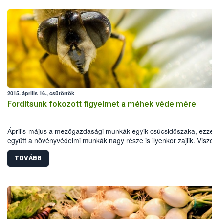
2015. április 16., csütörtök
Fordítsunk fokozott figyelmet a méhek védelmére!
Április-május a mezőgazdasági munkák egyik csúcsidőszaka, ezzel
együtt a növényvédelmi munkák nagy része is ilyenkor zajlik. Viszon
ebben az időszakban virágzik termesztett növényeink jelentős része 
TOVÁBB