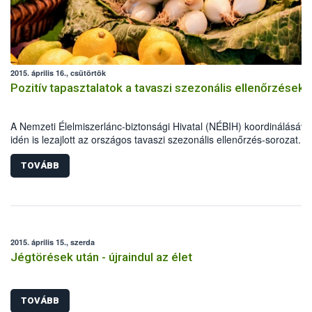
2015. április 16., csütörtök
Pozitív tapasztalatok a tavaszi szezonális ellenőrzések
A Nemzeti Élelmiszerlánc-biztonsági Hivatal (NÉBIH) koordinálásáva
idén is lezajlott az országos tavaszi szezonális ellenőrzés-sorozat. A
élelmiszerlánc-biztonsági szakemberek szűk egy hónap alatt több mi
800 ellenőrzést végeztek, 69 alkalommal figyelmeztetést és mintegy
TOVÁBB
esetben bírságot szabtak ki.
2015. április 15., szerda
Jégtörések után - újraindul az élet
TOVÁBB