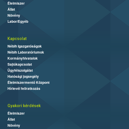
Élelmiszer
Állat
Növény
Labor/Egyéb
Kapcsolat
Nébih Igazgatóságok
Nébih Laboratóriumok
Kormányhivatalok
Sajtókapcsolat
Ügyfélszolgálat
Hatósági jogsegély
Élelmiszermentő Központ
Hírlevél feliratkozás
Gyakori kérdések
Élelmiszer
Állat
Növény