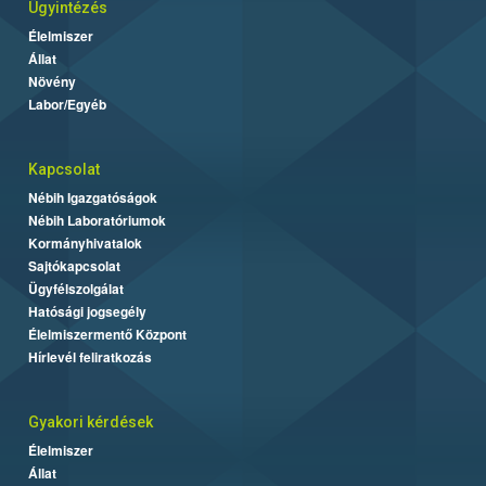
Ügyintézés
Élelmiszer
Állat
Növény
Labor/Egyéb
Kapcsolat
Nébih Igazgatóságok
Nébih Laboratóriumok
Kormányhivatalok
Sajtókapcsolat
Ügyfélszolgálat
Hatósági jogsegély
Élelmiszermentő Központ
Hírlevél feliratkozás
Gyakori kérdések
Élelmiszer
Állat