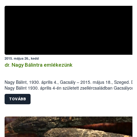
2015. május 26., kedd
dr. Nagy Bálintra emlékezünk
Nagy Bálint, 1930. április 4., Gacsály – 2015. május 18., Szeged. Dr.
Nagy Bálint 1930. április 4-én született zsellércsaládban Gacsályon.
Iskoláit szülőfalujában, majd az Eszterházy Kertészeti Középiskoláb
később a harkovi (Szovjetunió) Dokucsájev Mezőgazdasági Egyete
TOVÁBB
Növényvédelmi Fakultásán végezte.