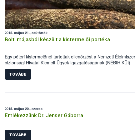
2015. május 21., csütörtök
Bolti májasból készült a kistermelői portéka
Egy péteri kistermelőnél tartottak ellenőrzést a Nemzeti Élelmiszerlá
biztonsági Hivatal Kiemelt Ügyek Igazgatóságának (NÉBIH KÜI)
szakemberei április közepén. A helyszínen tapasztalt számos
szabálytalanság miatt mintegy 5700 kg alapanyag, félkész- és
TOVÁBB
késztermék forgalomból történő kivonását és megsemmisítését
rendelték el az ellenőrök.
2015. május 20., szerda
Emlékezzünk Dr. Jenser Gáborra
TOVÁBB