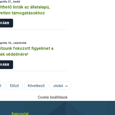
prilis 21., kedd
lthető listák az állatalapú,
vetlen támogatásokhoz
VÁBB
prilis 16., csütörtök
ítsunk fokozott figyelmet a
ek védelmére!
VÁBB
ő
Előző
Következő
utolsó →
Cookie beállítások
Kapcsolat