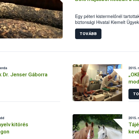
Egy péteri kistermelőnél tartotta
biztonsági Hivatal Kiemelt Ügy
szakemberei április közepén. A 
szabálytalanság miatt mintegy 5
TOVÁBB
késztermék forgalomból történő
rendelték el az ellenőrök.
zerda
2015. 
 Dr. Jenser Gáborra
„OK
mode
TO
edd
2015. 
yelv kitörés
Tájé
ágon
kevé
hely