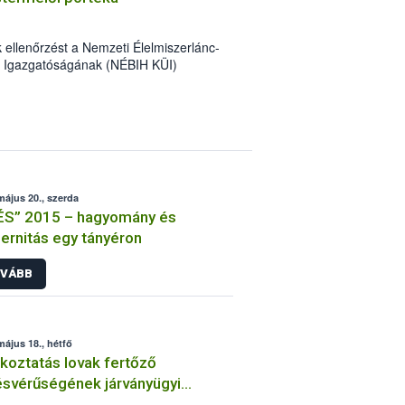
k ellenőrzést a Nemzeti Élelmiszerlánc-
ek Igazgatóságának (NÉBIH KÜI)
helyszínen tapasztalt számos
700 kg alapanyag, félkész- és
 kivonását és megsemmisítését
május 20., szerda
ÉS” 2015 – hagyomány és
rnitás egy tányéron
VÁBB
május 18., hétfő
koztatás lovak fertőző
svérűségének járványügyi
zetéről