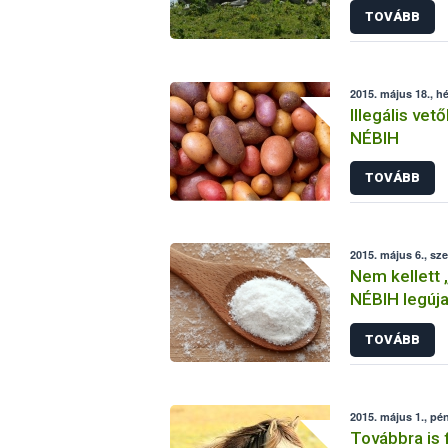
TOVÁBB
2015. május 18., hé
Illegális vet
NÉBIH
TOVÁBB
2015. május 6., sz
Nem kellett „
NÉBIH legúj
TOVÁBB
2015. május 1., pé
Továbbra is f