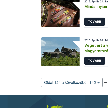
2015. április 21., k
Mindannyian
TOVÁBB
2015. április 20., h
Véget ért a 
Magyarorsz
TOVÁBB
— 
Oldal 124 a következőből: 142
Hivatalunk