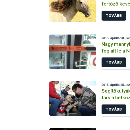
fertőző kev
karanténba k
TOVÁBB
2015. április 28., k
Nagy mennyi
foglalt le a 
TOVÁBB
2015. április 25., 
Segítőkutyák
társ a hétk
TOVÁBB