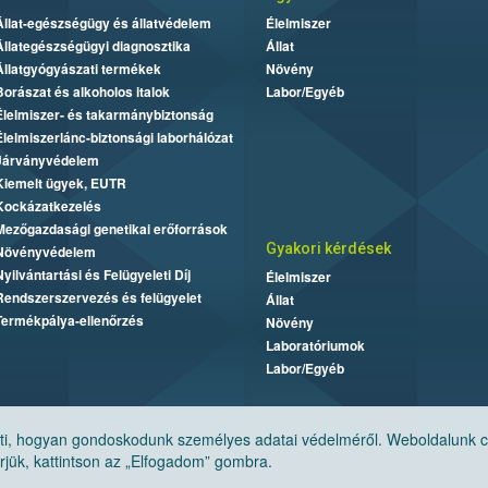
Állat-egészségügy és állatvédelem
Élelmiszer
Állategészségügyi diagnosztika
Állat
Állatgyógyászati termékek
Növény
Borászat és alkoholos italok
Labor/Egyéb
Élelmiszer- és takarmánybiztonság
Élelmiszerlánc-biztonsági laborhálózat
Járványvédelem
Kiemelt ügyek, EUTR
Kockázatkezelés
Mezőgazdasági genetikai erőforrások
Gyakori kérdések
Növényvédelem
Nyilvántartási és Felügyeleti Díj
Élelmiszer
Rendszerszervezés és felügyelet
Állat
Termékpálya-ellenőrzés
Növény
Laboratóriumok
Labor/Egyéb
, hogyan gondoskodunk személyes adatai védelméről. Weboldalunk cook
jük, kattintson az „Elfogadom” gombra.