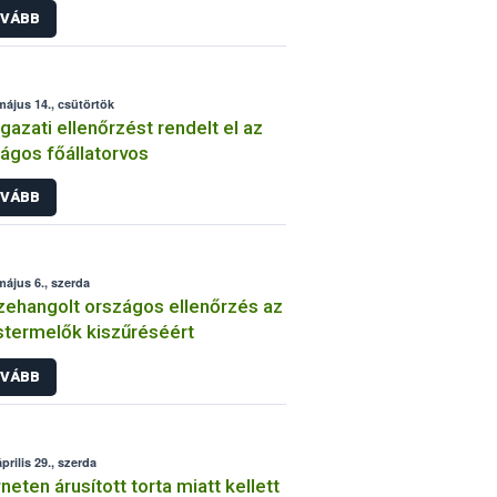
VÁBB
május 14., csütörtök
gazati ellenőrzést rendelt el az
ágos főállatorvos
VÁBB
május 6., szerda
ehangolt országos ellenőrzés az
stermelők kiszűréséért
VÁBB
prilis 29., szerda
rneten árusított torta miatt kellett