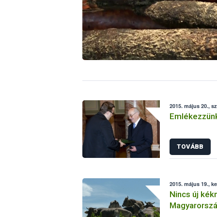
2015. május 20., s
Emlékezzünk
TOVÁBB
2015. május 19., k
Nincs új kékn
Magyarorsz