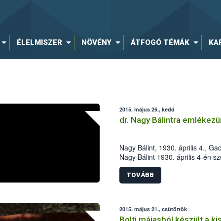
ÉLELMISZER
NÖVÉNY
ÁTFOGÓ TÉMÁK
KA
2015. május 26., kedd
dr. Nagy Bálintra emlékezü
Nagy Bálint, 1930. április 4., G
Nagy Bálint 1930. április 4-én s
Iskoláit szülőfalujában, majd az
később a harkovi (Szovjetunió
TOVÁBB
Növényvédelmi Fakultásán vége
2015. május 21., csütörtök
Bolti májasból készült a k