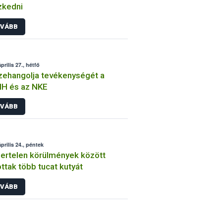
zkedni
VÁBB
prilis 27., hétfő
ehangolja tevékenységét a
IH és az NKE
VÁBB
prilis 24., péntek
rtelen körülmények között
ottak több tucat kutyát
VÁBB