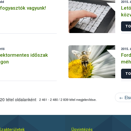
edd
2015. á
 fogyasztók vagyunk!
Letö
köz
TO
étfő
2015. á
vektormentes időszak
Ford
ágon
méh
TO
← Els
20 tétel oldalanként
2 461 - 2 480 / 2 839 tétel megjelenítése.
Szakterületek
Ügyintézés