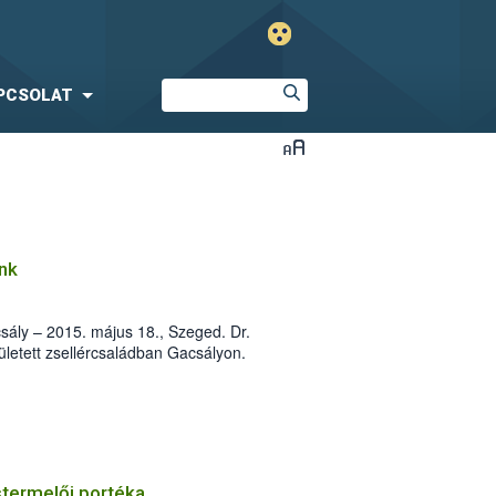
PCSOLAT
nk
acsály – 2015. május 18., Szeged. Dr.
zületett zsellércsaládban Gacsályon.
 Eszterházy Kertészeti Középiskolában,
) Dokucsájev Mezőgazdasági Egyetem
zte.
istermelői portéka