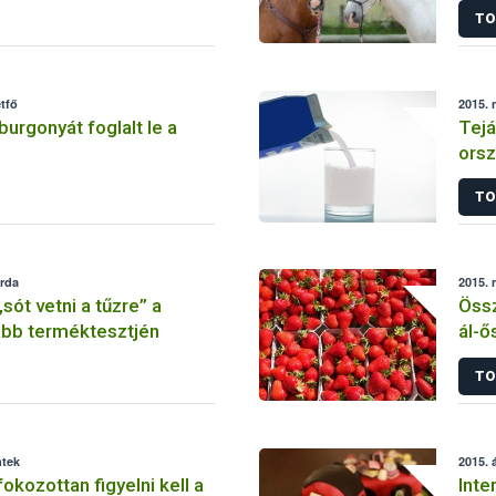
TO
tfő
2015. 
őburgonyát foglalt le a
Tejá
orsz
TO
erda
2015. 
sót vetni a tűzre” a
Össz
abb terméktesztjén
ál-ő
TO
ntek
2015. á
okozottan figyelni kell a
Inte