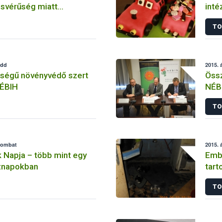
ésvérűség miatt
inté
erült lovakra
TO
edd
2015. á
ségű növényvédő szert
Össz
NÉBIH
NÉB
TO
szombat
2015. á
 Napja – több mint egy
Embe
öznapokban
tart
TO