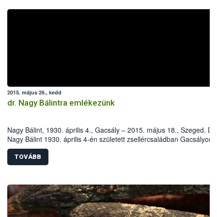
2015. május 26., kedd
dr. Nagy Bálintra emlékezünk
Nagy Bálint, 1930. április 4., Gacsály – 2015. május 18., Szeged. Dr.
Nagy Bálint 1930. április 4-én született zsellércsaládban Gacsályon.
Iskoláit szülőfalujában, majd az Eszterházy Kertészeti Középiskoláb
később a harkovi (Szovjetunió) Dokucsájev Mezőgazdasági Egyete
TOVÁBB
Növényvédelmi Fakultásán végezte.