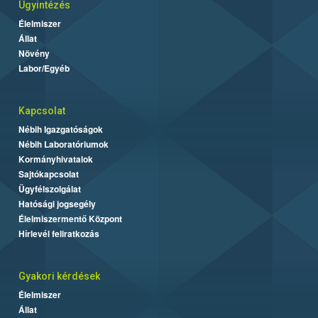
Ügyintézés
Élelmiszer
Állat
Növény
Labor/Egyéb
Kapcsolat
Nébih Igazgatóságok
Nébih Laboratóriumok
Kormányhivatalok
Sajtókapcsolat
Ügyfélszolgálat
Hatósági jogsegély
Élelmiszermentő Központ
Hírlevél feliratkozás
Gyakori kérdések
Élelmiszer
Állat