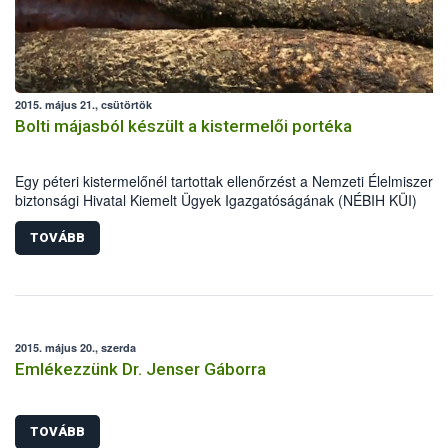
2015. május 21., csütörtök
Bolti májasból készült a kistermelői portéka
Egy péteri kistermelőnél tartottak ellenőrzést a Nemzeti Élelmiszerlá
biztonsági Hivatal Kiemelt Ügyek Igazgatóságának (NÉBIH KÜI)
szakemberei április közepén. A helyszínen tapasztalt számos
szabálytalanság miatt mintegy 5700 kg alapanyag, félkész- és
TOVÁBB
késztermék forgalomból történő kivonását és megsemmisítését
rendelték el az ellenőrök.
2015. május 20., szerda
Emlékezzünk Dr. Jenser Gáborra
TOVÁBB