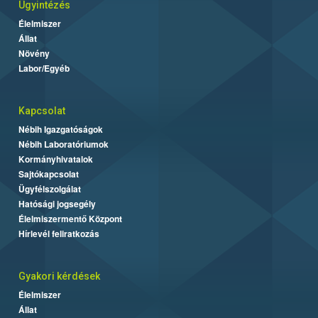
Ügyintézés
Élelmiszer
Állat
Növény
Labor/Egyéb
Kapcsolat
Nébih Igazgatóságok
Nébih Laboratóriumok
Kormányhivatalok
Sajtókapcsolat
Ügyfélszolgálat
Hatósági jogsegély
Élelmiszermentő Központ
Hírlevél feliratkozás
Gyakori kérdések
Élelmiszer
Állat