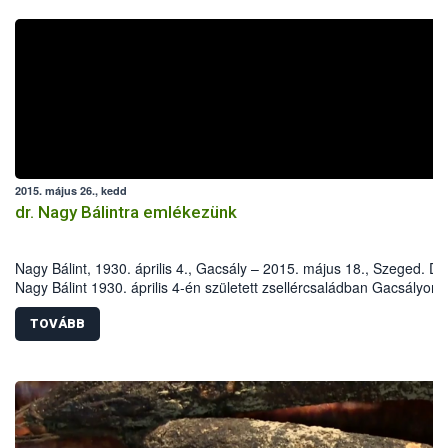
2015. május 26., kedd
dr. Nagy Bálintra emlékezünk
Nagy Bálint, 1930. április 4., Gacsály – 2015. május 18., Szeged. Dr.
Nagy Bálint 1930. április 4-én született zsellércsaládban Gacsályon.
Iskoláit szülőfalujában, majd az Eszterházy Kertészeti Középiskoláb
később a harkovi (Szovjetunió) Dokucsájev Mezőgazdasági Egyete
TOVÁBB
Növényvédelmi Fakultásán végezte.