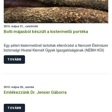
2015. május 21., csütörtök
Bolti májasból készült a kistermelői portéka
Egy péteri kistermelőnél tartottak ellenőrzést a Nemzeti Élelmiszerlá
biztonsági Hivatal Kiemelt Ügyek Igazgatóságának (NÉBIH KÜI)
szakemberei április közepén. A helyszínen tapasztalt számos
szabálytalanság miatt mintegy 5700 kg alapanyag, félkész- és
TOVÁBB
késztermék forgalomból történő kivonását és megsemmisítését
rendelték el az ellenőrök.
2015. május 20., szerda
Emlékezzünk Dr. Jenser Gáborra
TOVÁBB