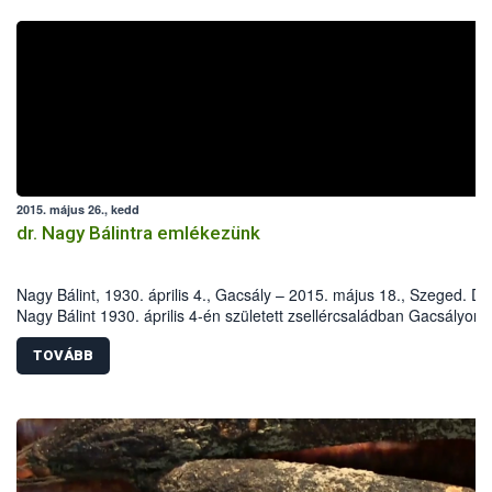
2015. május 26., kedd
dr. Nagy Bálintra emlékezünk
Nagy Bálint, 1930. április 4., Gacsály – 2015. május 18., Szeged. Dr.
Nagy Bálint 1930. április 4-én született zsellércsaládban Gacsályon.
Iskoláit szülőfalujában, majd az Eszterházy Kertészeti Középiskoláb
később a harkovi (Szovjetunió) Dokucsájev Mezőgazdasági Egyete
TOVÁBB
Növényvédelmi Fakultásán végezte.