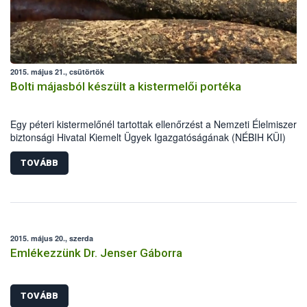
2015. május 21., csütörtök
Bolti májasból készült a kistermelői portéka
Egy péteri kistermelőnél tartottak ellenőrzést a Nemzeti Élelmiszerlá
biztonsági Hivatal Kiemelt Ügyek Igazgatóságának (NÉBIH KÜI)
szakemberei április közepén. A helyszínen tapasztalt számos
szabálytalanság miatt mintegy 5700 kg alapanyag, félkész- és
TOVÁBB
késztermék forgalomból történő kivonását és megsemmisítését
rendelték el az ellenőrök.
2015. május 20., szerda
Emlékezzünk Dr. Jenser Gáborra
TOVÁBB