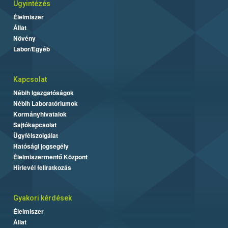
Ügyintézés
Élelmiszer
Állat
Növény
Labor/Egyéb
Kapcsolat
Nébih Igazgatóságok
Nébih Laboratóriumok
Kormányhivatalok
Sajtókapcsolat
Ügyfélszolgálat
Hatósági jogsegély
Élelmiszermentő Központ
Hírlevél feliratkozás
Gyakori kérdések
Élelmiszer
Állat