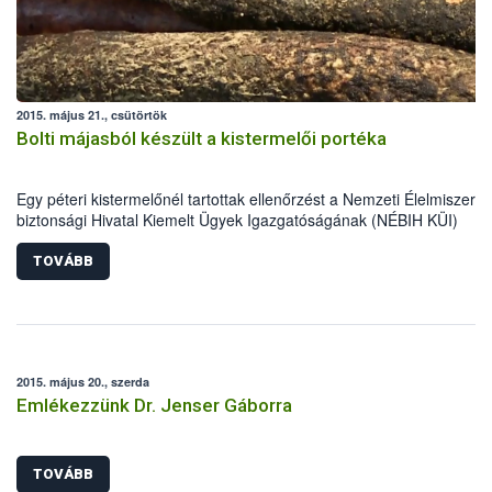
2015. május 21., csütörtök
Bolti májasból készült a kistermelői portéka
Egy péteri kistermelőnél tartottak ellenőrzést a Nemzeti Élelmiszerlá
biztonsági Hivatal Kiemelt Ügyek Igazgatóságának (NÉBIH KÜI)
szakemberei április közepén. A helyszínen tapasztalt számos
szabálytalanság miatt mintegy 5700 kg alapanyag, félkész- és
TOVÁBB
késztermék forgalomból történő kivonását és megsemmisítését
rendelték el az ellenőrök.
2015. május 20., szerda
Emlékezzünk Dr. Jenser Gáborra
TOVÁBB