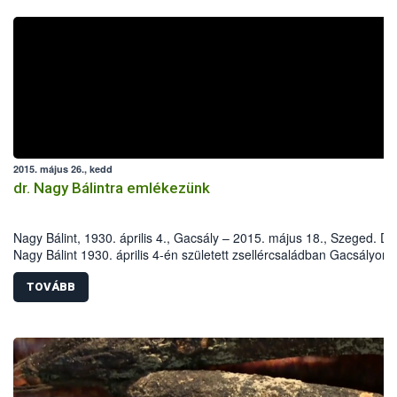
2015. május 26., kedd
dr. Nagy Bálintra emlékezünk
Nagy Bálint, 1930. április 4., Gacsály – 2015. május 18., Szeged. Dr.
Nagy Bálint 1930. április 4-én született zsellércsaládban Gacsályon.
Iskoláit szülőfalujában, majd az Eszterházy Kertészeti Középiskoláb
később a harkovi (Szovjetunió) Dokucsájev Mezőgazdasági Egyete
TOVÁBB
Növényvédelmi Fakultásán végezte.