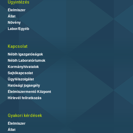
Ügyintézés
Élelmiszer
Állat
Növény
Labor/Egyéb
Kapcsolat
Nébih Igazgatóságok
Nébih Laboratóriumok
Kormányhivatalok
Sajtókapcsolat
Ügyfélszolgálat
Hatósági jogsegély
Élelmiszermentő Központ
Hírlevél feliratkozás
Gyakori kérdések
Élelmiszer
Állat