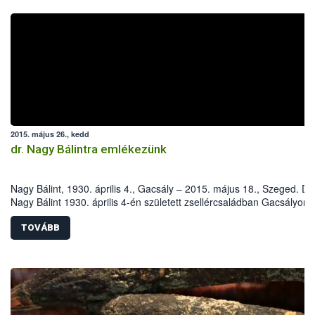
2015. május 26., kedd
dr. Nagy Bálintra emlékezünk
Nagy Bálint, 1930. április 4., Gacsály – 2015. május 18., Szeged. Dr.
Nagy Bálint 1930. április 4-én született zsellércsaládban Gacsályon.
Iskoláit szülőfalujában, majd az Eszterházy Kertészeti Középiskoláb
később a harkovi (Szovjetunió) Dokucsájev Mezőgazdasági Egyete
TOVÁBB
Növényvédelmi Fakultásán végezte.