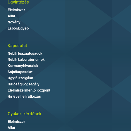
Ügyintézés
Élelmiszer
Állat
Növény
Labor/Egyéb
Kapcsolat
Nébih Igazgatóságok
Nébih Laboratóriumok
Kormányhivatalok
Sajtókapcsolat
Ügyfélszolgálat
Hatósági jogsegély
Élelmiszermentő Központ
Hírlevél feliratkozás
Gyakori kérdések
Élelmiszer
Állat