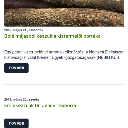
2015. május 21., csütörtök
Bolti májasból készült a kistermelői portéka
Egy péteri kistermelőnél tartottak ellenőrzést a Nemzeti Élelmiszerlá
biztonsági Hivatal Kiemelt Ügyek Igazgatóságának (NÉBIH KÜI)
szakemberei április közepén. A helyszínen tapasztalt számos
szabálytalanság miatt mintegy 5700 kg alapanyag, félkész- és
TOVÁBB
késztermék forgalomból történő kivonását és megsemmisítését
rendelték el az ellenőrök.
2015. május 20., szerda
Emlékezzünk Dr. Jenser Gáborra
TOVÁBB