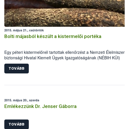
2015. május 21., csütörtök
Bolti májasból készült a kistermelői portéka
Egy péteri kistermelőnél tartottak ellenőrzést a Nemzeti Élelmiszerlá
biztonsági Hivatal Kiemelt Ügyek Igazgatóságának (NÉBIH KÜI)
szakemberei április közepén. A helyszínen tapasztalt számos
szabálytalanság miatt mintegy 5700 kg alapanyag, félkész- és
TOVÁBB
késztermék forgalomból történő kivonását és megsemmisítését
rendelték el az ellenőrök.
2015. május 20., szerda
Emlékezzünk Dr. Jenser Gáborra
TOVÁBB