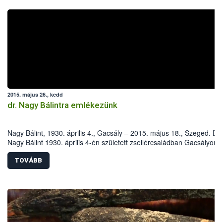
2015. május 26., kedd
dr. Nagy Bálintra emlékezünk
Nagy Bálint, 1930. április 4., Gacsály – 2015. május 18., Szeged. Dr.
Nagy Bálint 1930. április 4-én született zsellércsaládban Gacsályon.
Iskoláit szülőfalujában, majd az Eszterházy Kertészeti Középiskoláb
később a harkovi (Szovjetunió) Dokucsájev Mezőgazdasági Egyete
TOVÁBB
Növényvédelmi Fakultásán végezte.