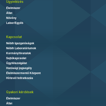
Ügyintézés
Élelmiszer
Állat
Növény
Labor/Egyéb
Kapcsolat
Nébih Igazgatóságok
Nébih Laboratóriumok
Kormányhivatalok
Sajtókapcsolat
Ügyfélszolgálat
Hatósági jogsegély
Élelmiszermentő Központ
Hírlevél feliratkozás
Gyakori kérdések
Élelmiszer
Állat