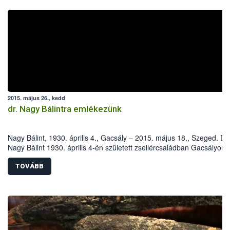
2015. május 26., kedd
dr. Nagy Bálintra emlékezünk
Nagy Bálint, 1930. április 4., Gacsály – 2015. május 18., Szeged. Dr.
Nagy Bálint 1930. április 4-én született zsellércsaládban Gacsályon.
Iskoláit szülőfalujában, majd az Eszterházy Kertészeti Középiskoláb
később a harkovi (Szovjetunió) Dokucsájev Mezőgazdasági Egyete
TOVÁBB
Növényvédelmi Fakultásán végezte.