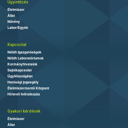
Ügyintézés
Élelmiszer
Állat
Növény
Labor/Egyéb
Kapcsolat
Nébih Igazgatóságok
Nébih Laboratóriumok
Kormányhivatalok
Sajtókapcsolat
Ügyfélszolgálat
Hatósági jogsegély
Élelmiszermentő Központ
Hírlevél feliratkozás
Gyakori kérdések
Élelmiszer
Állat