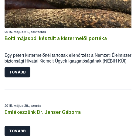
2015. május 21., csütörtök
Bolti májasból készült a kistermelői portéka
Egy péteri kistermelőnél tartottak ellenőrzést a Nemzeti Élelmiszerlá
biztonsági Hivatal Kiemelt Ügyek Igazgatóságának (NÉBIH KÜI)
szakemberei április közepén. A helyszínen tapasztalt számos
szabálytalanság miatt mintegy 5700 kg alapanyag, félkész- és
TOVÁBB
késztermék forgalomból történő kivonását és megsemmisítését
rendelték el az ellenőrök.
2015. május 20., szerda
Emlékezzünk Dr. Jenser Gáborra
TOVÁBB