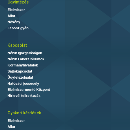
Ügyintézés
Élelmiszer
Állat
Növény
Labor/Egyéb
Kapcsolat
Nébih Igazgatóságok
Nébih Laboratóriumok
Kormányhivatalok
Sajtókapcsolat
Ügyfélszolgálat
Hatósági jogsegély
Élelmiszermentő Központ
Hírlevél feliratkozás
Gyakori kérdések
Élelmiszer
Állat