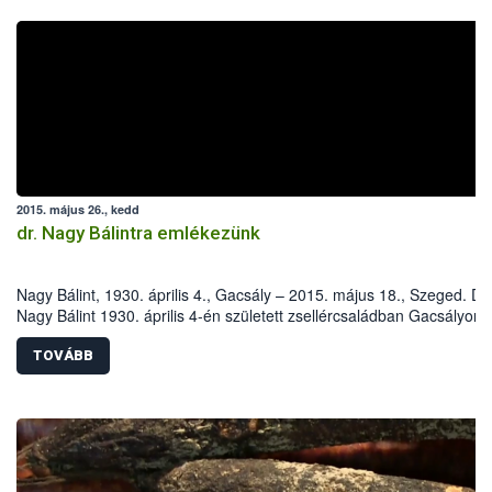
2015. május 26., kedd
dr. Nagy Bálintra emlékezünk
Nagy Bálint, 1930. április 4., Gacsály – 2015. május 18., Szeged. Dr.
Nagy Bálint 1930. április 4-én született zsellércsaládban Gacsályon.
Iskoláit szülőfalujában, majd az Eszterházy Kertészeti Középiskoláb
később a harkovi (Szovjetunió) Dokucsájev Mezőgazdasági Egyete
TOVÁBB
Növényvédelmi Fakultásán végezte.