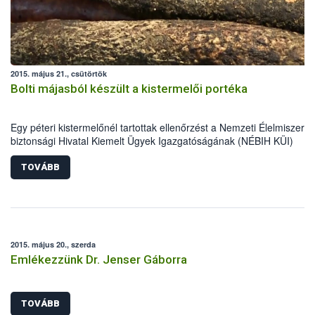
2015. május 21., csütörtök
Bolti májasból készült a kistermelői portéka
Egy péteri kistermelőnél tartottak ellenőrzést a Nemzeti Élelmiszerlá
biztonsági Hivatal Kiemelt Ügyek Igazgatóságának (NÉBIH KÜI)
szakemberei április közepén. A helyszínen tapasztalt számos
szabálytalanság miatt mintegy 5700 kg alapanyag, félkész- és
TOVÁBB
késztermék forgalomból történő kivonását és megsemmisítését
rendelték el az ellenőrök.
2015. május 20., szerda
Emlékezzünk Dr. Jenser Gáborra
TOVÁBB