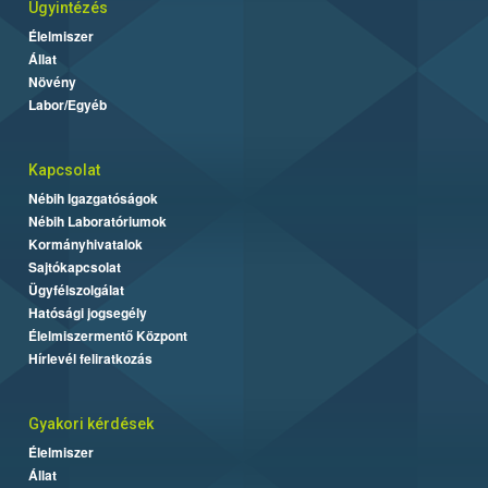
Ügyintézés
Élelmiszer
Állat
Növény
Labor/Egyéb
Kapcsolat
Nébih Igazgatóságok
Nébih Laboratóriumok
Kormányhivatalok
Sajtókapcsolat
Ügyfélszolgálat
Hatósági jogsegély
Élelmiszermentő Központ
Hírlevél feliratkozás
Gyakori kérdések
Élelmiszer
Állat