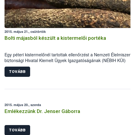
2015. május 21., csütörtök
Bolti májasból készült a kistermelői portéka
Egy péteri kistermelőnél tartottak ellenőrzést a Nemzeti Élelmiszerlá
biztonsági Hivatal Kiemelt Ügyek Igazgatóságának (NÉBIH KÜI)
szakemberei április közepén. A helyszínen tapasztalt számos
szabálytalanság miatt mintegy 5700 kg alapanyag, félkész- és
TOVÁBB
késztermék forgalomból történő kivonását és megsemmisítését
rendelték el az ellenőrök.
2015. május 20., szerda
Emlékezzünk Dr. Jenser Gáborra
TOVÁBB