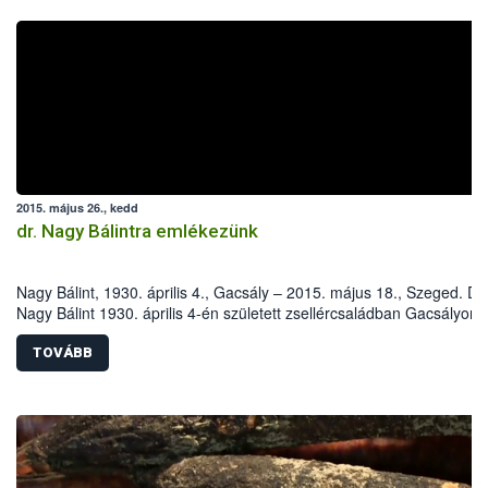
2015. május 26., kedd
dr. Nagy Bálintra emlékezünk
Nagy Bálint, 1930. április 4., Gacsály – 2015. május 18., Szeged. Dr.
Nagy Bálint 1930. április 4-én született zsellércsaládban Gacsályon.
Iskoláit szülőfalujában, majd az Eszterházy Kertészeti Középiskoláb
később a harkovi (Szovjetunió) Dokucsájev Mezőgazdasági Egyete
TOVÁBB
Növényvédelmi Fakultásán végezte.