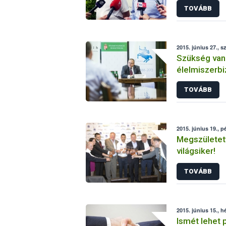
TOVÁBB
2015. június 27., 
Szükség van
élelmiszerbi
központi ha
TOVÁBB
2015. június 19., p
Megszületet
világsiker!
TOVÁBB
2015. június 15., h
Ismét lehet 