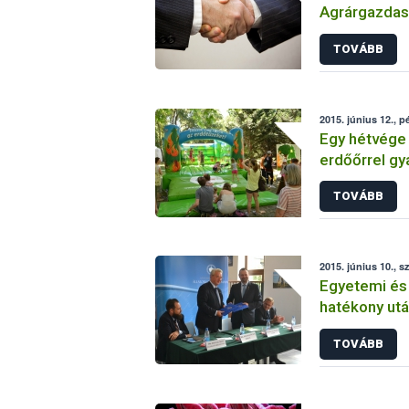
Agrárgazdas
elnyerésére
TOVÁBB
2015. június 12., p
Egy hétvége 
erdőőrrel gy
hatóság áll
TOVÁBB
2015. június 10., s
Egyetemi és
hatékony utá
TOVÁBB