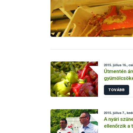
2015. július 16., c
Útmentén áru
gyümölcsöke
TOVÁBB
2015. július 7., ked
A nyári szün
ellenőrzik a