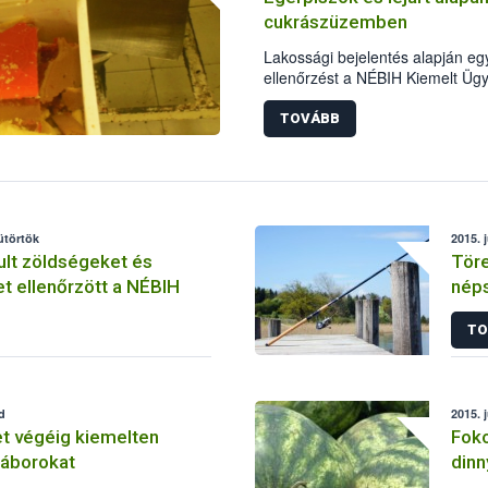
cukrászüzemben
Lakossági bejelentés alapján eg
ellenőrzést a NÉBIH Kiemelt Üg
többek közt egérpiszok, lejárt m
alapanyagok, késztermékek sora
TOVÁBB
razzia alkalmával közel 2,7 tonn
a hatóság.
sütörtök
2015. j
lt zöldségeket és
Töre
t ellenőrzött a NÉBIH
nép
TO
d
2015. j
et végéig kiemelten
Foko
 táborokat
dinn