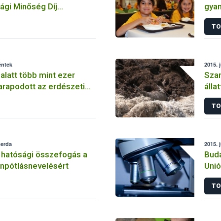
ági Minőség Díj
gyan
isko
TO
éntek
2015. 
alatt több mint ezer
Szan
arapodott az erdészeti
álla
ománya
TO
zerda
2015. 
 hatósági összefogás a
Buda
npótlásnevelésért
Unió
TO