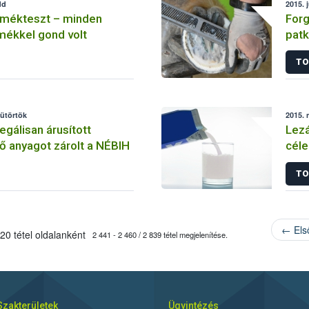
dd
2015. 
rmékteszt – minden
Forg
mékkel gond volt
pat
TO
sütörtök
2015. 
egálisan árusított
Lezá
 anyagot zárolt a NÉBIH
céle
TO
← Els
20 tétel oldalanként
2 441 - 2 460 / 2 839 tétel megjelenítése.
Szakterületek
Ügyintézés