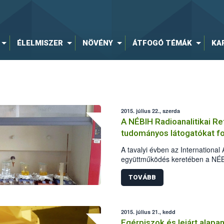
ÉLELMISZER
NÖVÉNY
ÁTFOGÓ TÉMÁK
KA
2015. július 22., szerda
A NÉBIH Radioanalitikai R
tudományos látogatókat fo
A tavalyi évben az Internationa
együttműködés keretében a NÉBI
Laboratórium tudományos látogat
TOVÁBB
2015. július 21., kedd
Egérpiszok és lejárt alapa