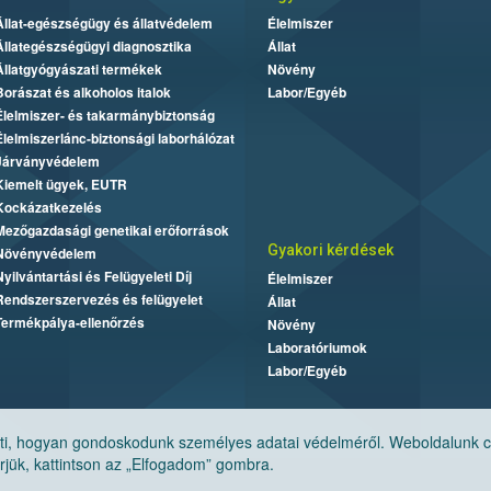
Állat-egészségügy és állatvédelem
Élelmiszer
Állategészségügyi diagnosztika
Állat
Állatgyógyászati termékek
Növény
Borászat és alkoholos italok
Labor/Egyéb
Élelmiszer- és takarmánybiztonság
Élelmiszerlánc-biztonsági laborhálózat
Járványvédelem
Kiemelt ügyek, EUTR
Kockázatkezelés
Mezőgazdasági genetikai erőforrások
Gyakori kérdések
Növényvédelem
Nyilvántartási és Felügyeleti Díj
Élelmiszer
Rendszerszervezés és felügyelet
Állat
Termékpálya-ellenőrzés
Növény
Laboratóriumok
Labor/Egyéb
, hogyan gondoskodunk személyes adatai védelméről. Weboldalunk cook
jük, kattintson az „Elfogadom” gombra.