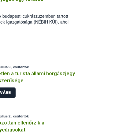
y budapesti cukrászüzemben tartott
yek Igazgatósága (NÉBIH KÜI), ahol
inőség megőrzési idejű és jelöletlen
 fogadta a szakembereket. A múlt heti
a alapanyagot és készterméket foglalt le
úlius 9., csütörtök
tlen a turista állami horgászjegy
szerűsége
VÁBB
úlius 2., csütörtök
zottan ellenőrzik a
yeárusokat