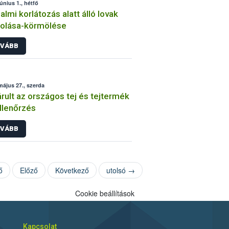
június 1., hétfő
almi korlátozás alatt álló lovak
kolása-körmölése
VÁBB
május 27., szerda
rult az országos tej és tejtermék
llenőrzés
VÁBB
ő
Előző
Következő
utolsó →
Cookie beállítások
Kapcsolat