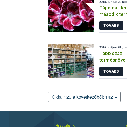
2015. június 2., ke
Tápoldat-te
második ter
TOVÁBB
2015. május 28., c
Több száz ill
termésnövelő
TOVÁBB
— 
Oldal 123 a következőből: 142
Hivatalunk