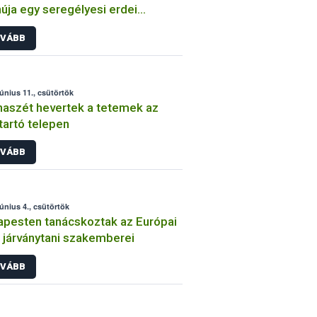
úja egy seregélyesi erdei
lában
VÁBB
június 11., csütörtök
aszét hevertek a tetemek az
ttartó telepen
VÁBB
június 4., csütörtök
pesten tanácskoztak az Európai
 járványtani szakemberei
VÁBB