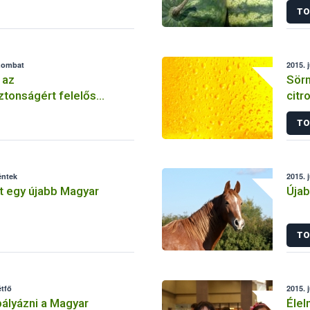
TO
szombat
2015. 
 az
Sörm
ztonságért felelős
citr
tóságra
TO
éntek
2015. 
t egy újabb Magyar
Újab
TO
étfő
2015. 
pályázni a Magyar
Éle