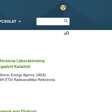
PCSOLAT
eferencia Laboratóriuma
gadott Katarból
l Atomic Energy Agency (IAEA)
H ÉTbI Radioanalitikai Referencia
ókat fogadott Katarból.
nyagok egy fővárosi