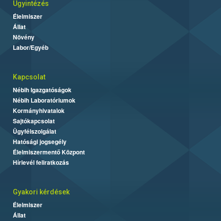
Ügyintézés
Élelmiszer
Állat
Növény
Labor/Egyéb
Kapcsolat
Nébih Igazgatóságok
Nébih Laboratóriumok
Kormányhivatalok
Sajtókapcsolat
Ügyfélszolgálat
Hatósági jogsegély
Élelmiszermentő Központ
Hírlevél feliratkozás
Gyakori kérdések
Élelmiszer
Állat