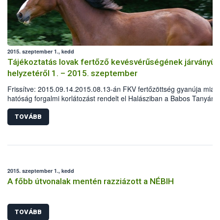
2015. szeptember 1., kedd
Tájékoztatás lovak fertőző kevésvérűségének járványüg
helyzetéről 1. – 2015. szeptember
Frissítve: 2015.09.14.2015.08.13-án FKV fertőzöttség gyanúja miatt
hatóság forgalmi korlátozást rendelt el Halásziban a Babos Tanyán.
lovastanyán lévő ló pozitív eredményének kézhezvételét követően a
intézkedések haladéktalanul megkezdődtek.
TOVÁBB
2015. szeptember 1., kedd
A főbb útvonalak mentén razziázott a NÉBIH
TOVÁBB