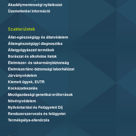
Akadálymentességi nyilatkozat
Üzemeltetési információ
Szakterületek
Állat-egészségügy és állatvédelem
Állategészségügyi diagnosztika
Állatgyógyászati termékek
Borászat és alkoholos italok
Élelmiszer- és takarmánybiztonság
Élelmiszerlánc-biztonsági laborhálózat
Járványvédelem
Kiemelt ügyek, EUTR
Kockázatkezelés
Mezőgazdasági genetikai erőforrások
Növényvédelem
Nyilvántartási és Felügyeleti Díj
Rendszerszervezés és felügyelet
Termékpálya-ellenőrzés