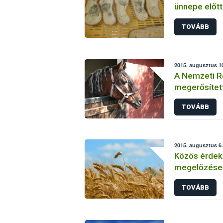
ünnepe előtt
TOVÁBB
2015. augusztus 10
A Nemzeti R
megerősített
fertőzöttsé
TOVÁBB
2015. augusztus 6.
Közös érdek
megelőzése
TOVÁBB