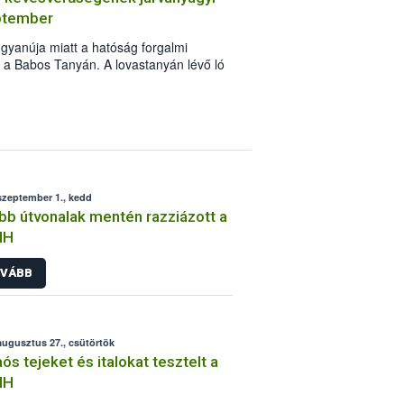
eptember
gyanúja miatt a hatóság forgalmi
n a Babos Tanyán. A lovastanyán lévő ló
elét követően az intézkedések
szeptember 1., kedd
bb útvonalak mentén razziázott a
IH
VÁBB
augusztus 27., csütörtök
ós tejeket és italokat tesztelt a
IH