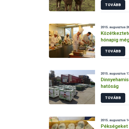
TOVÁBB
2015. augusztus 26
Közétkeztető
hónapig még 
a „legjobb k
TOVÁBB
2015. augusztus 17
Dinnyehamisí
hatóság
TOVÁBB
2015. augusztus 14
Pékségeket e