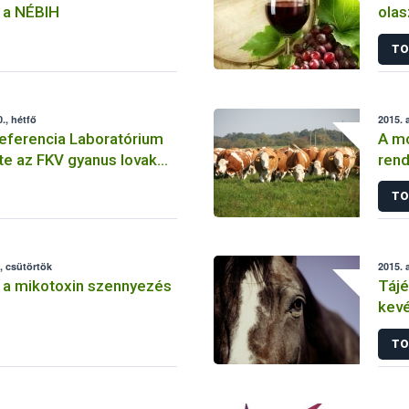
 a NÉBIH
olas
TO
., hétfő
2015. 
eferencia Laboratórium
A mó
e az FKV gyanus lovak
rend
gét
vakc
TO
, csütörtök
2015. 
 a mikotoxin szennyezés
Tájé
kevé
hely
TO