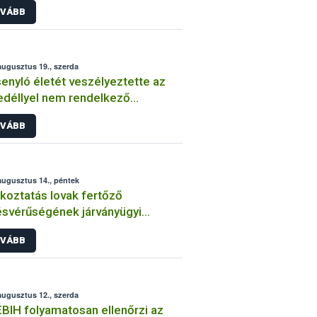
VÁBB
augusztus 19., szerda
enyló életét veszélyeztette az
déllyel nem rendelkező
zítmény
VÁBB
augusztus 14., péntek
koztatás lovak fertőző
svérűségének járványügyi
zetéről 2. – 2015. augusztus
VÁBB
augusztus 12., szerda
BIH folyamatosan ellenőrzi az