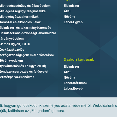
Állat-egészségügy és állatvédelem
Élelmiszer
Állategészségügyi diagnosztika
Állat
Állatgyógyászati termékek
Növény
Borászat és alkoholos italok
Labor/Egyéb
Élelmiszer- és takarmánybiztonság
Élelmiszerlánc-biztonsági laborhálózat
Járványvédelem
Kiemelt ügyek, EUTR
Kockázatkezelés
Mezőgazdasági genetikai erőforrások
Gyakori kérdések
Növényvédelem
Nyilvántartási és Felügyeleti Díj
Élelmiszer
Rendszerszervezés és felügyelet
Állat
Termékpálya-ellenőrzés
Növény
Laboratóriumok
Labor/Egyéb
, hogyan gondoskodunk személyes adatai védelméről. Weboldalunk cook
jük, kattintson az „Elfogadom” gombra.