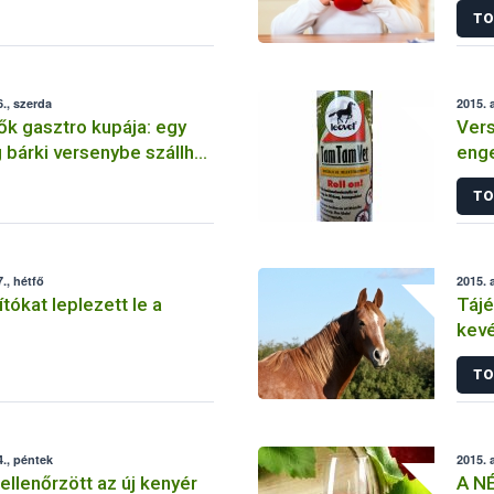
TO
., szerda
2015. 
k gasztro kupája: egy
Vers
bárki versenybe szállhat
enge
onyha” címéért
kés
TO
., hétfő
2015. 
tókat leplezett le a
Tájé
kevé
hely
TO
., péntek
2015. 
llenőrzött az új kenyér
A NÉ