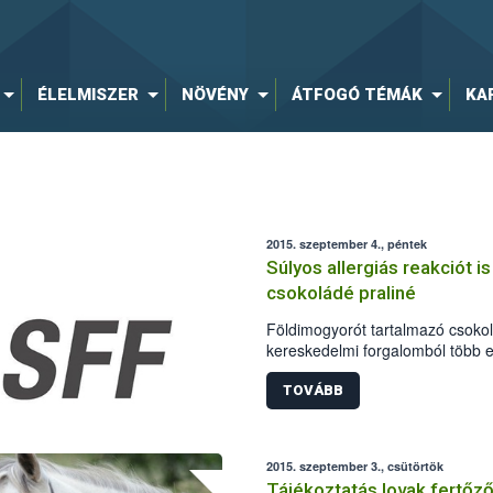
ÉLELMISZER
NÖVÉNY
ÁTFOGÓ TÉMÁK
KA
2015. szeptember 4., péntek
Súlyos allergiás reakciót is
csokoládé praliné
Földimogyorót tartalmazó csokolá
kereskedelmi forgalomból több e
Magyarországon is. A riasztás s
Európai Unió élelmiszer- és tak
TOVÁBB
(RASFF).
2015. szeptember 3., csütörtök
Tájékoztatás lovak fertőz