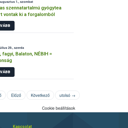
augusztus 1., szombat
s szennatartalmú gyógytea
ert vontak ki a forgalomból
VÁBB
úlius 29., szerda
, fagyi, Balaton, NÉBIH =
onság
VÁBB
ő
Előző
Következő
utolsó →
Cookie beállítások
Kapcsolat