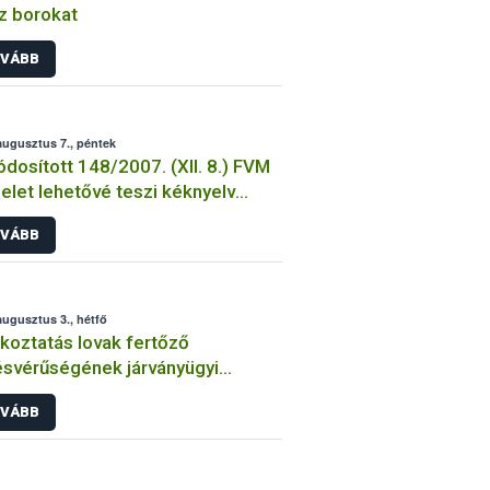
z borokat
VÁBB
augusztus 7., péntek
dosított 148/2007. (XII. 8.) FVM
elet lehetővé teszi kéknyelv
inázás állami támogatását
VÁBB
augusztus 3., hétfő
koztatás lovak fertőző
svérűségének járványügyi
zetéről 1. – 2015. augusztus
VÁBB