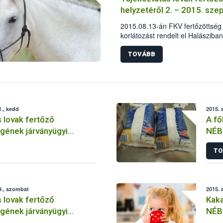
helyzetéről 2. – 2015. sz
2015.08.13-án FKV fertőzöttség 
korlátozást rendelt el Halásziba
pozitív eredményének kézhezvét
haladéktalanul megkezdődtek.
TOVÁBB
., kedd
2015. 
 lovak fertőző
A fő
gének járványügyi
NÉB
1. – 2015. szeptember
TO
9., szombat
2015. 
 lovak fertőző
Kaka
gének járványügyi
NÉB
3. – 2015. augusztus