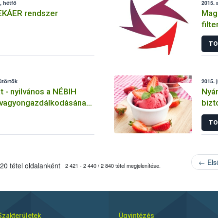
, hétfő
2015. 
EKÁER rendszer
Maga
filt
TO
sütörtök
2015. j
t - nyilvános a NÉBIH
Nyár
 vagyongazdálkodásának
bizt
 eredménye
TO
← Els
20 tétel oldalanként
2 421 - 2 440 / 2 840 tétel megjelenítése.
Szakterületek
Ügyintézés