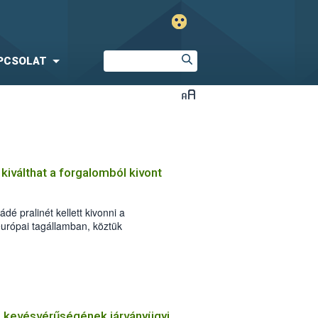
PCSOLAT
 kiválthat a forgalomból kivont
dé pralinét kellett kivonni a
urópai tagállamban, köztük
zeptember 3-án este érkezett az
armánybiztonsági riasztási rendszerén
ő kevésvérűségének járványügyi