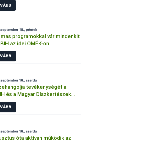
VÁBB
szeptember 18., péntek
lmas programokkal vár mindenkit
BIH az idei OMÉK-on
VÁBB
szeptember 16., szerda
ehangolja tevékenységét a
H és a Magyar Díszkertészek
vetsége
VÁBB
szeptember 16., szerda
sztus óta aktívan működik az