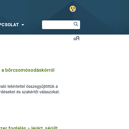
PCSOLAT
k a bőrcsomósodáskórról
ló tekintettel összegyűjtöttük a
déseket és szakértői válaszokat.
r foglalás – lejárt, sérült