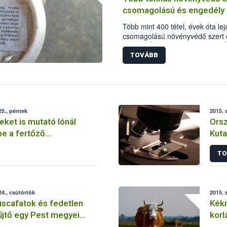
csomagolású és engedély n
Több mint 400 tétel, évek óta lejá
csomagolású növényvédő szert é
Kiemelt Ügyek Igazgatósága (KÜ
A termékek egy része érvényes e
TOVÁBB
szakemberek a tételeket azonnali
millió forint növényvédelmi bírsá
5., péntek
2015. 
teket is mutató lónál
Orsz
be a fertőző
Kuta
ég
TO
4., csütörtök
2015. 
húscafatok és fedetlen
Kékn
űjtő egy Pest megyei
korl