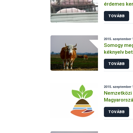
érdemes kerü
határon be- 
TOVÁBB
szállítmány
2015. szeptember 1
Somogy megy
kéknyelv be
TOVÁBB
2015. szeptember 
Nemzetközi t
Magyarorsz
TOVÁBB