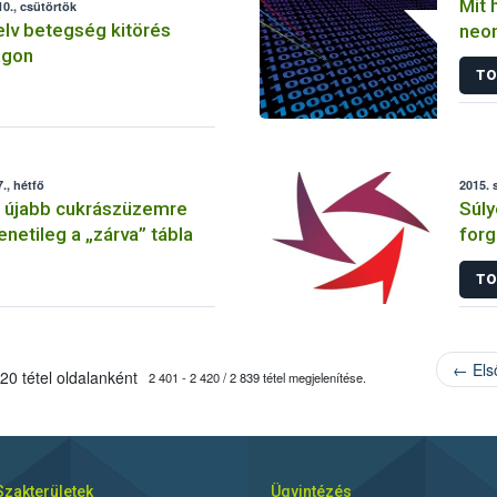
Mit 
0., csütörtök
lv betegség kitörés
neon
ágon
szer
TO
., hétfő
2015. 
: újabb cukrászüzemre
Súly
enetileg a „zárva” tábla
forg
TO
← Els
20 tétel oldalanként
2 401 - 2 420 / 2 839 tétel megjelenítése.
Szakterületek
Ügyintézés