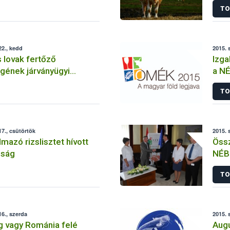
TO
2., kedd
2015. 
 lovak fertőző
Izga
gének járványügyi
a NÉ
3. – 2015. szeptember
TO
7., csütörtök
2015. 
lmazó rizslisztet hívott
Össz
óság
NÉBI
Szö
TO
6., szerda
2015. 
g vagy Románia felé
Augu