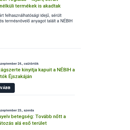
élküli termékek is akadtak
rt felhasználhatósági idejű, sérült
s termésnövelő anyagot talált a NÉBIH
I) egy Csongrád megyei kereskedőnél.
ngedéllyel sem rendelkezett. A
 hatállyal zárolták. Az ügyben több
g várható.
szeptember 24., csütörtök
ágszerte kinyitja kapuit a NÉBIH a
tók Éjszakáján
VÁBB
szeptember 23., szerda
yelv betegség: Tovább nőtt a
átozás alá eső terület