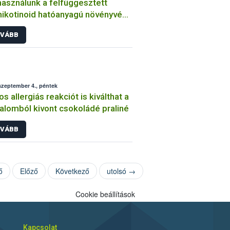
használunk a felfüggesztett
ikotinoid hatóanyagú növényvédő
ek helyett?
VÁBB
szeptember 4., péntek
os allergiás reakciót is kiválthat a
alomból kivont csokoládé praliné
VÁBB
ő
Előző
Következő
utolsó →
Cookie beállítások
Kapcsolat