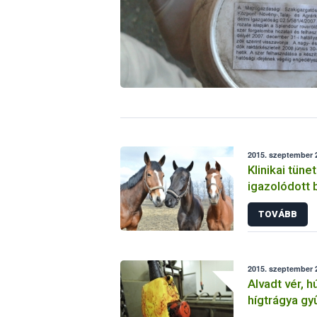
2015. szeptember 2
Klinikai tüne
igazolódott 
kevésvérűs
TOVÁBB
2015. szeptember 2
Alvadt vér, 
hígtrágya gy
vágóhídon