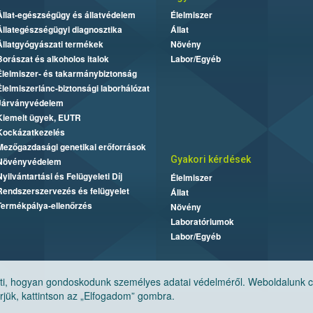
Állat-egészségügy és állatvédelem
Élelmiszer
Állategészségügyi diagnosztika
Állat
Állatgyógyászati termékek
Növény
Borászat és alkoholos italok
Labor/Egyéb
Élelmiszer- és takarmánybiztonság
Élelmiszerlánc-biztonsági laborhálózat
Járványvédelem
Kiemelt ügyek, EUTR
Kockázatkezelés
Mezőgazdasági genetikai erőforrások
Gyakori kérdések
Növényvédelem
Nyilvántartási és Felügyeleti Díj
Élelmiszer
Rendszerszervezés és felügyelet
Állat
Termékpálya-ellenőrzés
Növény
Laboratóriumok
Labor/Egyéb
, hogyan gondoskodunk személyes adatai védelméről. Weboldalunk cook
jük, kattintson az „Elfogadom” gombra.