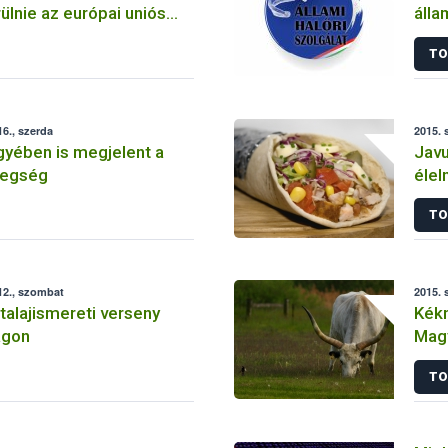
lnie az európai uniós
álla
és kilépő
TO
oknak
6., szerda
2015. 
ében is megjelent a
Javu
tegség
élel
TO
12., szombat
2015. 
alajismereti verseny
Kékn
ágon
Mag
TO