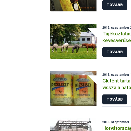
TOVÁBB
2015. szeptember 2
Tájékoztatás
kevésvérűsé
helyzetéről 
TOVÁBB
2015. szeptember 1
Glutént tarta
vissza a hat
TOVÁBB
2015. szeptember 1
Horvátorszá