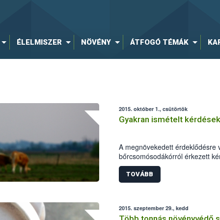
ÉLELMISZER
NÖVÉNY
ÁTFOGÓ TÉMÁK
KA
2015. október 1., csütörtök
Gyakran ismételt kérdése
A megnövekedett érdeklődésre va
bőrcsomósodákórról érkezett kér
TOVÁBB
2015. szeptember 29., kedd
Több tonnás növényvédő sze