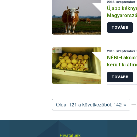
2015. szeptember 1
Újabb kéknye
Magyarorsz
TOVÁBB
2015. szeptember 7
NÉBIH akció
került ki átm
TOVÁBB
— 
Oldal 121 a következőből: 142
Hivatalunk