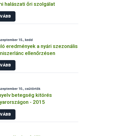
mi halászati őri szolgálat
VÁBB
szeptember 15., kedd
ló eredmények a nyári szezonális
miszerlánc ellenőrzésen
VÁBB
szeptember 10., csütörtök
yelv betegség kitörés
yarországon - 2015
VÁBB