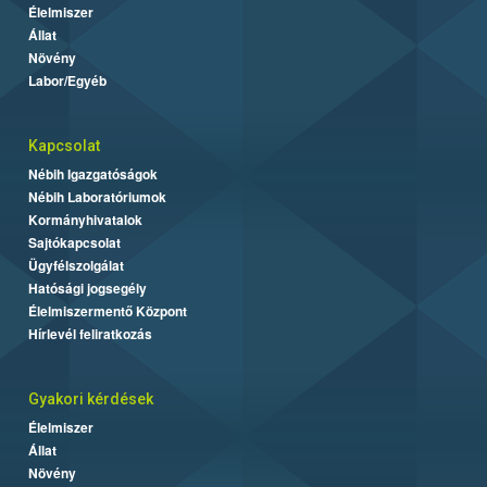
Élelmiszer
Állat
Növény
Labor/Egyéb
Kapcsolat
Nébih Igazgatóságok
Nébih Laboratóriumok
Kormányhivatalok
Sajtókapcsolat
Ügyfélszolgálat
Hatósági jogsegély
Élelmiszermentő Központ
Hírlevél feliratkozás
Gyakori kérdések
Élelmiszer
Állat
Növény