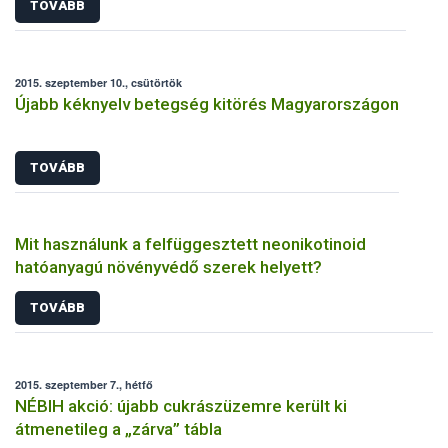
TOVÁBB
2015. szeptember 10., csütörtök
Újabb kéknyelv betegség kitörés Magyarországon
TOVÁBB
Mit használunk a felfüggesztett neonikotinoid
hatóanyagú növényvédő szerek helyett?
TOVÁBB
2015. szeptember 7., hétfő
NÉBIH akció: újabb cukrászüzemre került ki
átmenetileg a „zárva” tábla