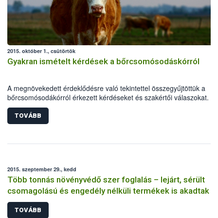
2015. október 1., csütörtök
Gyakran ismételt kérdések a bőrcsomósodáskórról
A megnövekedett érdeklődésre való tekintettel összegyűjtöttük a
bőrcsomósodákórról érkezett kérdéseket és szakértői válaszokat.
TOVÁBB
2015. szeptember 29., kedd
Több tonnás növényvédő szer foglalás – lejárt, sérült
csomagolású és engedély nélküli termékek is akadtak
TOVÁBB