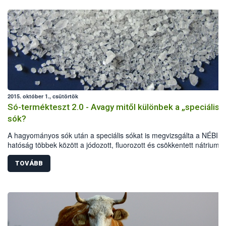
2015. október 1., csütörtök
Só-termékteszt 2.0 - Avagy mitől különbek a „speciális”
sók?
A hagyományos sók után a speciális sókat is megvizsgálta a NÉBIH.
hatóság többek között a jódozott, fluorozott és csökkentett nátrium-
tartalmú termékeket vizsgálta elsősorban laboratóriumi és érzékszer
paraméterek, jelölési előírások alapján. A vizsgálat eredményeként 
TOVÁBB
termékből 40-nél indult hatósági eljárás: 32 esetben figyelmeztetés
részesültek az élelmiszer-vállalkozók, további 8 terméknél összesen
mintegy fél millió forint bírságot szabtak ki a szakemberek. Több téte
kereskedelmi forgalomból is ki kellett vonni.