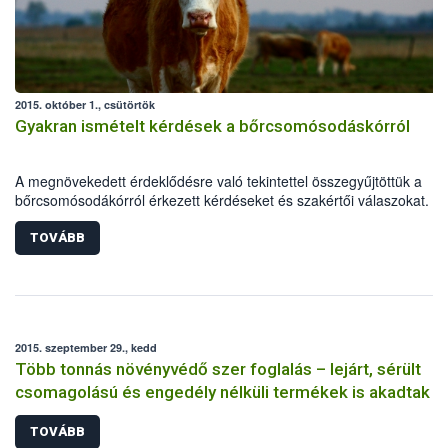
2015. október 1., csütörtök
Gyakran ismételt kérdések a bőrcsomósodáskórról
A megnövekedett érdeklődésre való tekintettel összegyűjtöttük a
bőrcsomósodákórról érkezett kérdéseket és szakértői válaszokat.
TOVÁBB
2015. szeptember 29., kedd
Több tonnás növényvédő szer foglalás – lejárt, sérült
csomagolású és engedély nélküli termékek is akadtak
TOVÁBB