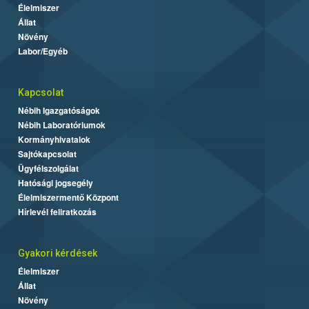
Élelmiszer
Állat
Növény
Labor/Egyéb
Kapcsolat
Nébih Igazgatóságok
Nébih Laboratóriumok
Kormányhivatalok
Sajtókapcsolat
Ügyfélszolgálat
Hatósági jogsegély
Élelmiszermentő Központ
Hírlevél feliratkozás
Gyakori kérdések
Élelmiszer
Állat
Növény