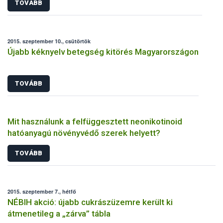
TOVÁBB
2015. szeptember 10., csütörtök
Újabb kéknyelv betegség kitörés Magyarországon
TOVÁBB
Mit használunk a felfüggesztett neonikotinoid
hatóanyagú növényvédő szerek helyett?
TOVÁBB
2015. szeptember 7., hétfő
NÉBIH akció: újabb cukrászüzemre került ki
átmenetileg a „zárva” tábla