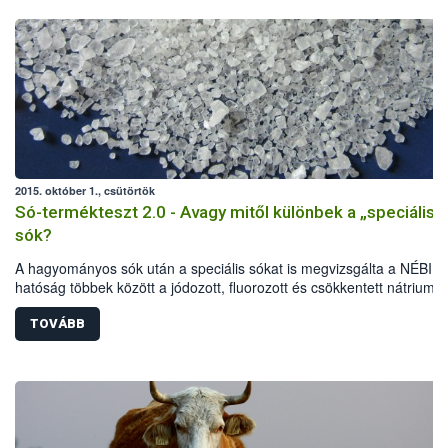
2015. október 1., csütörtök
Só-termékteszt 2.0 - Avagy mitől különbek a „speciális”
sók?
A hagyományos sók után a speciális sókat is megvizsgálta a NÉBIH.
hatóság többek között a jódozott, fluorozott és csökkentett nátrium-
tartalmú termékeket vizsgálta elsősorban laboratóriumi és érzékszer
paraméterek, jelölési előírások alapján. A vizsgálat eredményeként 
TOVÁBB
termékből 40-nél indult hatósági eljárás: 32 esetben figyelmeztetés
részesültek az élelmiszer-vállalkozók, további 8 terméknél összesen
mintegy fél millió forint bírságot szabtak ki a szakemberek. Több téte
kereskedelmi forgalomból is ki kellett vonni.