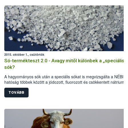
2015. október 1., csütörtök
Só-termékteszt 2.0 - Avagy mitől különbek a „speciális”
sók?
A hagyományos sók után a speciális sókat is megvizsgálta a NÉBIH.
hatóság többek között a jódozott, fluorozott és csökkentett nátrium-
tartalmú termékeket vizsgálta elsősorban laboratóriumi és érzékszer
paraméterek, jelölési előírások alapján. A vizsgálat eredményeként 
TOVÁBB
termékből 40-nél indult hatósági eljárás: 32 esetben figyelmeztetés
részesültek az élelmiszer-vállalkozók, további 8 terméknél összesen
mintegy fél millió forint bírságot szabtak ki a szakemberek. Több téte
kereskedelmi forgalomból is ki kellett vonni.