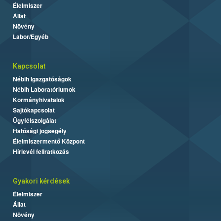
Élelmiszer
Állat
Növény
Labor/Egyéb
Kapcsolat
Nébih Igazgatóságok
Nébih Laboratóriumok
Kormányhivatalok
Sajtókapcsolat
Ügyfélszolgálat
Hatósági jogsegély
Élelmiszermentő Központ
Hírlevél feliratkozás
Gyakori kérdések
Élelmiszer
Állat
Növény