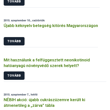
TOVÁBB
2015. szeptember 10., csütörtök
Újabb kéknyelv betegség kitörés Magyarországon
TOVÁBB
Mit használunk a felfüggesztett neonikotinoid
hatóanyagú növényvédő szerek helyett?
TOVÁBB
2015. szeptember 7., hétfő
NÉBIH akció: újabb cukrászüzemre került ki
átmenetileg a „zárva” tábla