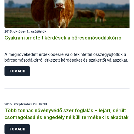
2015. október 1., csütörtök
Gyakran ismételt kérdések a bőrcsomósodáskórról
A megnövekedett érdeklődésre való tekintettel összegyűjtöttük a
bőrcsomósodákórról érkezett kérdéseket és szakértői válaszokat.
TOVÁBB
2015. szeptember 29., kedd
Több tonnás növényvédő szer foglalás – lejárt, sérült
csomagolású és engedély nélküli termékek is akadtak
TOVÁBB