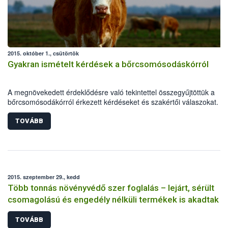
2015. október 1., csütörtök
Gyakran ismételt kérdések a bőrcsomósodáskórról
A megnövekedett érdeklődésre való tekintettel összegyűjtöttük a
bőrcsomósodákórról érkezett kérdéseket és szakértői válaszokat.
TOVÁBB
2015. szeptember 29., kedd
Több tonnás növényvédő szer foglalás – lejárt, sérült
csomagolású és engedély nélküli termékek is akadtak
TOVÁBB