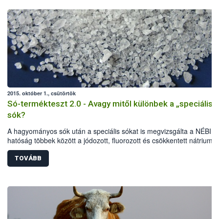
2015. október 1., csütörtök
Só-termékteszt 2.0 - Avagy mitől különbek a „speciális”
sók?
A hagyományos sók után a speciális sókat is megvizsgálta a NÉBIH.
hatóság többek között a jódozott, fluorozott és csökkentett nátrium-
tartalmú termékeket vizsgálta elsősorban laboratóriumi és érzékszer
paraméterek, jelölési előírások alapján. A vizsgálat eredményeként 
TOVÁBB
termékből 40-nél indult hatósági eljárás: 32 esetben figyelmeztetés
részesültek az élelmiszer-vállalkozók, további 8 terméknél összesen
mintegy fél millió forint bírságot szabtak ki a szakemberek. Több téte
kereskedelmi forgalomból is ki kellett vonni.