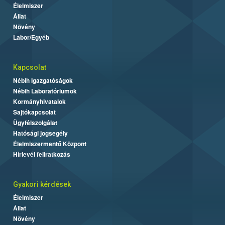
Élelmiszer
Állat
Növény
Labor/Egyéb
Kapcsolat
Nébih Igazgatóságok
Nébih Laboratóriumok
Kormányhivatalok
Sajtókapcsolat
Ügyfélszolgálat
Hatósági jogsegély
Élelmiszermentő Központ
Hírlevél feliratkozás
Gyakori kérdések
Élelmiszer
Állat
Növény