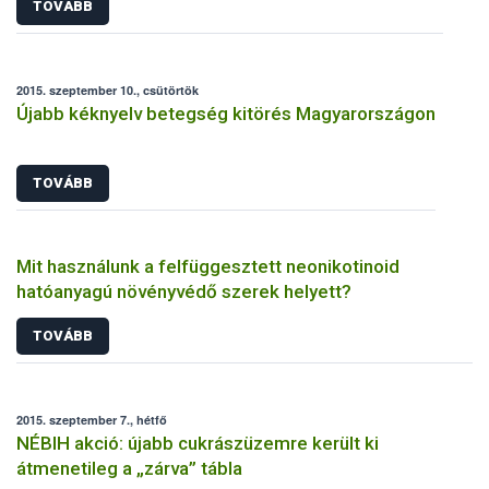
TOVÁBB
2015. szeptember 10., csütörtök
Újabb kéknyelv betegség kitörés Magyarországon
TOVÁBB
Mit használunk a felfüggesztett neonikotinoid
hatóanyagú növényvédő szerek helyett?
TOVÁBB
2015. szeptember 7., hétfő
NÉBIH akció: újabb cukrászüzemre került ki
átmenetileg a „zárva” tábla