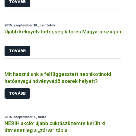
TOVÁBB
2015. szeptember 10., csütörtök
Újabb kéknyelv betegség kitörés Magyarországon
TOVÁBB
Mit használunk a felfüggesztett neonikotinoid
hatóanyagú növényvédő szerek helyett?
TOVÁBB
2015. szeptember 7., hétfő
NÉBIH akció: újabb cukrászüzemre került ki
átmenetileg a „zárva” tábla