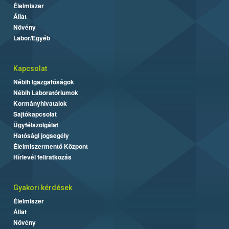
Élelmiszer
Állat
Növény
Labor/Egyéb
Kapcsolat
Nébih Igazgatóságok
Nébih Laboratóriumok
Kormányhivatalok
Sajtókapcsolat
Ügyfélszolgálat
Hatósági jogsegély
Élelmiszermentő Központ
Hírlevél feliratkozás
Gyakori kérdések
Élelmiszer
Állat
Növény