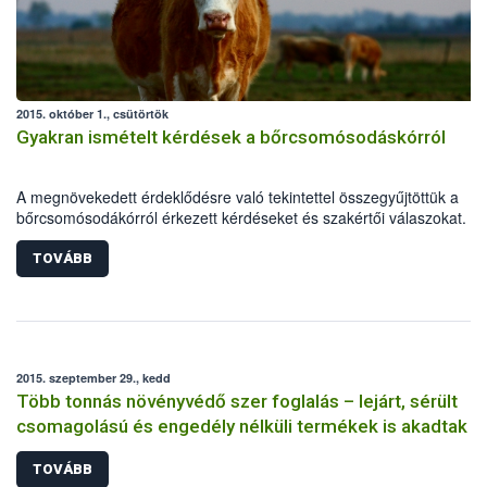
2015. október 1., csütörtök
Gyakran ismételt kérdések a bőrcsomósodáskórról
A megnövekedett érdeklődésre való tekintettel összegyűjtöttük a
bőrcsomósodákórról érkezett kérdéseket és szakértői válaszokat.
TOVÁBB
2015. szeptember 29., kedd
Több tonnás növényvédő szer foglalás – lejárt, sérült
csomagolású és engedély nélküli termékek is akadtak
TOVÁBB