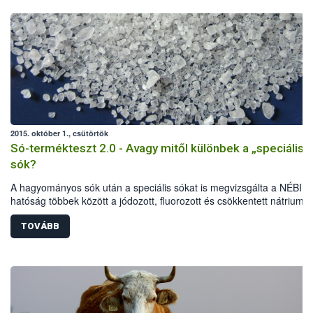
2015. október 1., csütörtök
Só-termékteszt 2.0 - Avagy mitől különbek a „speciális”
sók?
A hagyományos sók után a speciális sókat is megvizsgálta a NÉBIH.
hatóság többek között a jódozott, fluorozott és csökkentett nátrium-
tartalmú termékeket vizsgálta elsősorban laboratóriumi és érzékszer
paraméterek, jelölési előírások alapján. A vizsgálat eredményeként 
TOVÁBB
termékből 40-nél indult hatósági eljárás: 32 esetben figyelmeztetés
részesültek az élelmiszer-vállalkozók, további 8 terméknél összesen
mintegy fél millió forint bírságot szabtak ki a szakemberek. Több téte
kereskedelmi forgalomból is ki kellett vonni.