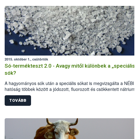
2015. október 1., csütörtök
Só-termékteszt 2.0 - Avagy mitől különbek a „speciális”
sók?
A hagyományos sók után a speciális sókat is megvizsgálta a NÉBIH.
hatóság többek között a jódozott, fluorozott és csökkentett nátrium-
tartalmú termékeket vizsgálta elsősorban laboratóriumi és érzékszer
paraméterek, jelölési előírások alapján. A vizsgálat eredményeként 
TOVÁBB
termékből 40-nél indult hatósági eljárás: 32 esetben figyelmeztetés
részesültek az élelmiszer-vállalkozók, további 8 terméknél összesen
mintegy fél millió forint bírságot szabtak ki a szakemberek. Több téte
kereskedelmi forgalomból is ki kellett vonni.