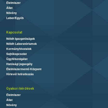
Élelmiszer
Állat
Növény
Labor/Egyéb
Kapcsolat
Nébih Igazgatóságok
Nébih Laboratóriumok
Kormányhivatalok
Sajtókapcsolat
Ügyfélszolgálat
Hatósági jogsegély
Élelmiszermentő Központ
Hírlevél feliratkozás
Gyakori kérdések
Élelmiszer
Állat
Növény