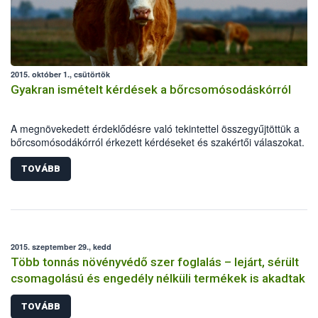
2015. október 1., csütörtök
Gyakran ismételt kérdések a bőrcsomósodáskórról
A megnövekedett érdeklődésre való tekintettel összegyűjtöttük a
bőrcsomósodákórról érkezett kérdéseket és szakértői válaszokat.
TOVÁBB
2015. szeptember 29., kedd
Több tonnás növényvédő szer foglalás – lejárt, sérült
csomagolású és engedély nélküli termékek is akadtak
TOVÁBB