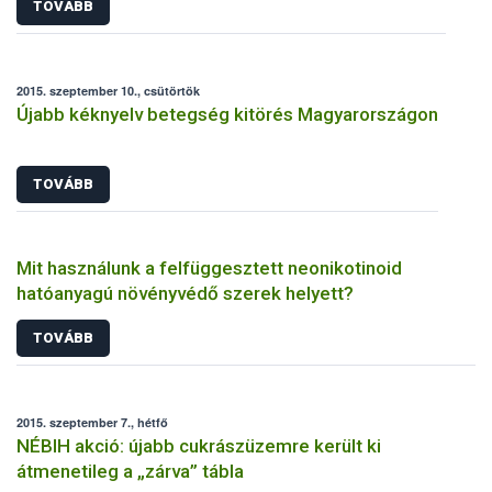
TOVÁBB
2015. szeptember 10., csütörtök
Újabb kéknyelv betegség kitörés Magyarországon
TOVÁBB
Mit használunk a felfüggesztett neonikotinoid
hatóanyagú növényvédő szerek helyett?
TOVÁBB
2015. szeptember 7., hétfő
NÉBIH akció: újabb cukrászüzemre került ki
átmenetileg a „zárva” tábla