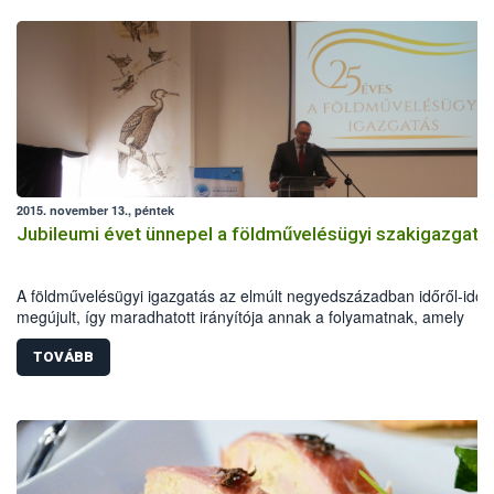
2015. november 13., péntek
Jubileumi évet ünnepel a földművelésügyi szakigazgatá
A földművelésügyi igazgatás az elmúlt negyedszázadban időről-időr
megújult, így maradhatott irányítója annak a folyamatnak, amely
reményeim szerint egy erősebb, saját jövőjében bízni és érte tenni t
magyar vidék felé vezet – fogalmazott Zsigó Róbert a földművelésüg
TOVÁBB
hivatalok fennállásának 25 évéről megemlékező jubileumi
rendezvényen.