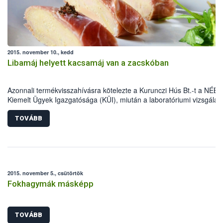
2015. november 10., kedd
Libamáj helyett kacsamáj van a zacskóban
Azonnali termékvisszahívásra kötelezte a Kurunczi Hús Bt.-t a NÉBI
Kiemelt Ügyek Igazgatósága (KÜI), miután a laboratóriumi vizsgálat
bebizonyították, hogy libamáj megjelöléssel kacsamájat forgalmazta
vásárlók csalástól való megóvása és a hazai baromfiágazat védelm
TOVÁBB
érdekében a NÉBIH fokozottan vizsgálta az elmúlt időszakban a
fagyasztott libamáj forgalmazókat. Ennek eredményeként került mos
forgalmi korlátozás alá több mint 2 tonna, mintegy 10 millió forint ér
hamisított termék.
2015. november 5., csütörtök
Fokhagymák másképp
TOVÁBB