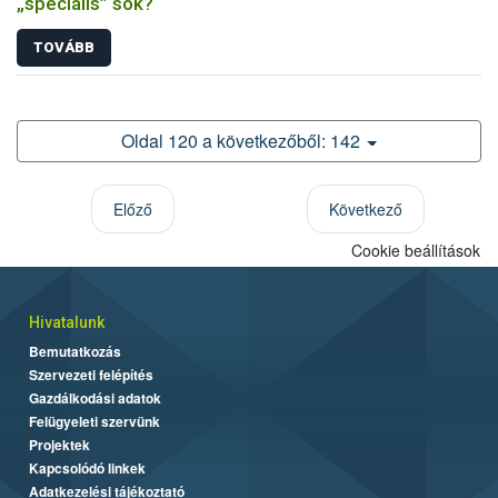
„speciális” sók?
TOVÁBB
Oldal 120 a következőből: 142
Előző
Következő
Cookie beállítások
Hivatalunk
Bemutatkozás
Szervezeti felépítés
Gazdálkodási adatok
Felügyeleti szervünk
Projektek
Kapcsolódó linkek
Adatkezelési tájékoztató