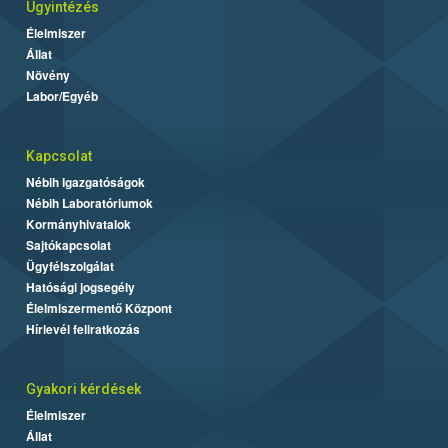
Ügyintézés
Élelmiszer
Állat
Növény
Labor/Egyéb
Kapcsolat
Nébih Igazgatóságok
Nébih Laboratóriumok
Kormányhivatalok
Sajtókapcsolat
Ügyfélszolgálat
Hatósági jogsegély
Élelmiszermentő Központ
Hírlevél feliratkozás
Gyakori kérdések
Élelmiszer
Állat