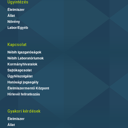
Ügyintézés
Élelmiszer
Állat
Növény
Labor/Egyéb
Kapcsolat
Nébih Igazgatóságok
Nébih Laboratóriumok
Kormányhivatalok
Sajtókapcsolat
Ügyfélszolgálat
Hatósági jogsegély
Élelmiszermentő Központ
Hírlevél feliratkozás
Gyakori kérdések
Élelmiszer
Állat