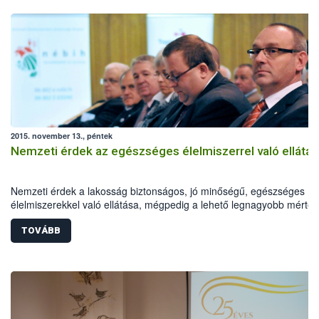
2015. november 13., péntek
Nemzeti érdek az egészséges élelmiszerrel való ellátás
Nemzeti érdek a lakosság biztonságos, jó minőségű, egészséges
élelmiszerekkel való ellátása, mégpedig a lehető legnagyobb mérté
hazai forrásból - mondta a Földművelésügyi Minisztérium (FM)
élelmiszerlánc-felügyeletért felelős államtitkára pénteken a Magyar
TOVÁBB
Állatorvosok Világszervezete és a Magyar Országos Állatorvos
Egyesület (MOÁE) által szervezett szakmai konferencián.