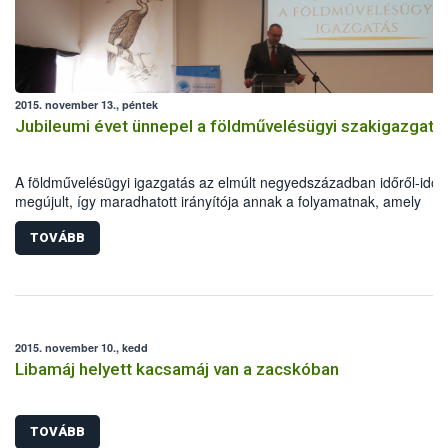
2015. november 13., péntek
Jubileumi évet ünnepel a földművelésügyi szakigazgatá
A földművelésügyi igazgatás az elmúlt negyedszázadban időről-időr
megújult, így maradhatott irányítója annak a folyamatnak, amely
reményeim szerint egy erősebb, saját jövőjében bízni és érte tenni t
magyar vidék felé vezet – fogalmazott Zsigó Róbert a földművelésüg
TOVÁBB
hivatalok fennállásának 25 évéről megemlékező jubileumi
rendezvényen.
2015. november 10., kedd
Libamáj helyett kacsamáj van a zacskóban
TOVÁBB