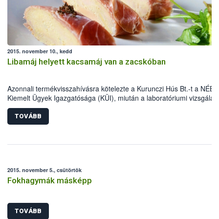
2015. november 10., kedd
Libamáj helyett kacsamáj van a zacskóban
Azonnali termékvisszahívásra kötelezte a Kurunczi Hús Bt.-t a NÉBI
Kiemelt Ügyek Igazgatósága (KÜI), miután a laboratóriumi vizsgálat
bebizonyították, hogy libamáj megjelöléssel kacsamájat forgalmazta
vásárlók csalástól való megóvása és a hazai baromfiágazat védelm
TOVÁBB
érdekében a NÉBIH fokozottan vizsgálta az elmúlt időszakban a
fagyasztott libamáj forgalmazókat. Ennek eredményeként került mos
forgalmi korlátozás alá több mint 2 tonna, mintegy 10 millió forint ér
hamisított termék.
2015. november 5., csütörtök
Fokhagymák másképp
TOVÁBB