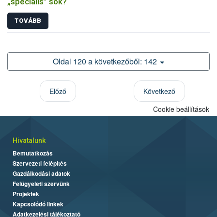
„speciális” sók?
TOVÁBB
Oldal 120 a következőből: 142
Előző
Következő
Cookie beállítások
Hivatalunk
Bemutatkozás
Szervezeti felépítés
Gazdálkodási adatok
Felügyeleti szervünk
Projektek
Kapcsolódó linkek
Adatkezelési tájékoztató