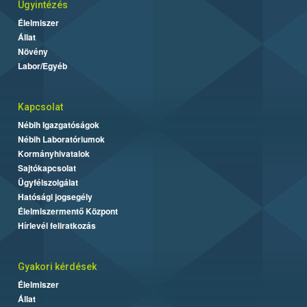
Ügyintézés
Élelmiszer
Állat
Növény
Labor/Egyéb
Kapcsolat
Nébih Igazgatóságok
Nébih Laboratóriumok
Kormányhivatalok
Sajtókapcsolat
Ügyfélszolgálat
Hatósági jogsegély
Élelmiszermentő Központ
Hírlevél feliratkozás
Gyakori kérdések
Élelmiszer
Állat