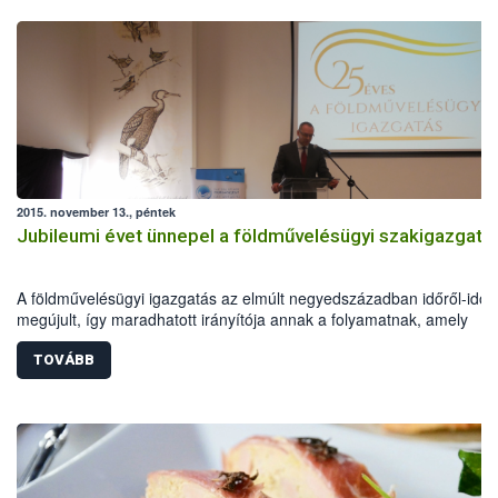
2015. november 13., péntek
Jubileumi évet ünnepel a földművelésügyi szakigazgatá
A földművelésügyi igazgatás az elmúlt negyedszázadban időről-időr
megújult, így maradhatott irányítója annak a folyamatnak, amely
reményeim szerint egy erősebb, saját jövőjében bízni és érte tenni t
magyar vidék felé vezet – fogalmazott Zsigó Róbert a földművelésüg
TOVÁBB
hivatalok fennállásának 25 évéről megemlékező jubileumi
rendezvényen.