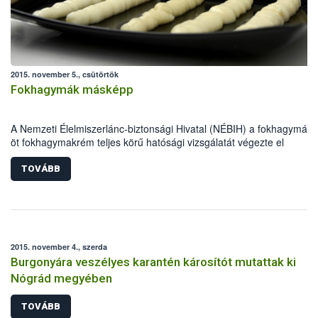
2015. november 5., csütörtök
Fokhagymák másképp
A Nemzeti Élelmiszerlánc-biztonsági Hivatal (NÉBIH) a fokhagymák 
öt fokhagymakrém teljes körű hatósági vizsgálatát végezte el
Szupermenta terméktesztje során. A minőségi és biztonsági
paramétereken túl a jelölésekre is külön figyelmet fordítottak a hivata
TOVÁBB
munkatársai.
2015. november 4., szerda
Burgonyára veszélyes karantén károsítót mutattak ki
Nógrád megyében
TOVÁBB