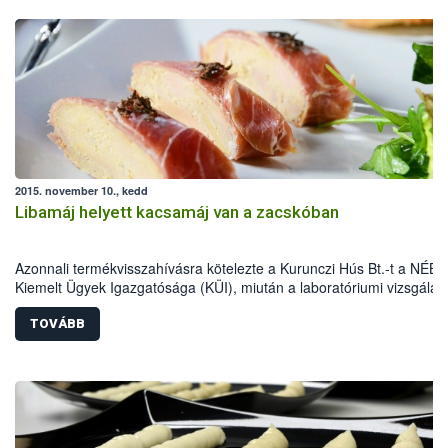
2015. november 10., kedd
Libamáj helyett kacsamáj van a zacskóban
Azonnali termékvisszahívásra kötelezte a Kurunczi Hús Bt.-t a NÉBI
Kiemelt Ügyek Igazgatósága (KÜI), miután a laboratóriumi vizsgálat
bebizonyították, hogy libamáj megjelöléssel kacsamájat forgalmazta
vásárlók csalástól való megóvása és a hazai baromfiágazat védelm
TOVÁBB
érdekében a NÉBIH fokozottan vizsgálta az elmúlt időszakban a
fagyasztott libamáj forgalmazókat. Ennek eredményeként került mos
forgalmi korlátozás alá több mint 2 tonna, mintegy 10 millió forint ér
hamisított termék.