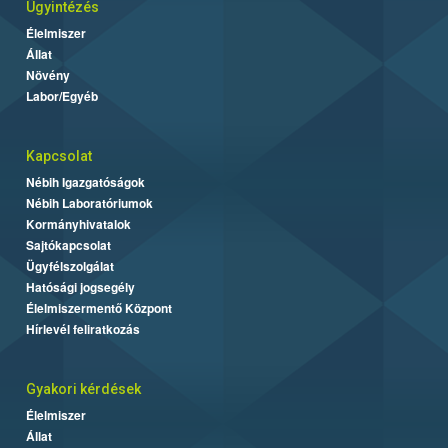
Ügyintézés
Élelmiszer
Állat
Növény
Labor/Egyéb
Kapcsolat
Nébih Igazgatóságok
Nébih Laboratóriumok
Kormányhivatalok
Sajtókapcsolat
Ügyfélszolgálat
Hatósági jogsegély
Élelmiszermentő Központ
Hírlevél feliratkozás
Gyakori kérdések
Élelmiszer
Állat