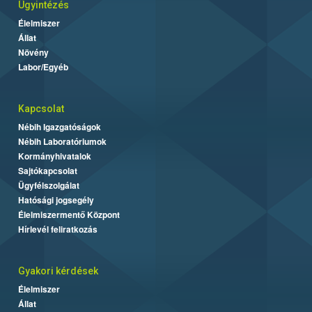
Ügyintézés
Élelmiszer
Állat
Növény
Labor/Egyéb
Kapcsolat
Nébih Igazgatóságok
Nébih Laboratóriumok
Kormányhivatalok
Sajtókapcsolat
Ügyfélszolgálat
Hatósági jogsegély
Élelmiszermentő Központ
Hírlevél feliratkozás
Gyakori kérdések
Élelmiszer
Állat