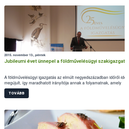
2015. november 13., péntek
Jubileumi évet ünnepel a földművelésügyi szakigazgatá
A földművelésügyi igazgatás az elmúlt negyedszázadban időről-időr
megújult, így maradhatott irányítója annak a folyamatnak, amely
reményeim szerint egy erősebb, saját jövőjében bízni és érte tenni t
magyar vidék felé vezet – fogalmazott Zsigó Róbert a földművelésüg
TOVÁBB
hivatalok fennállásának 25 évéről megemlékező jubileumi
rendezvényen.