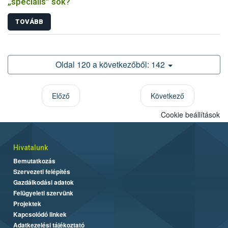
„speciális” sók?
TOVÁBB
Oldal 120 a következőből: 142
Előző
Következő
Cookie beállítások
Hivatalunk
Bemutatkozás
Szervezeti felépítés
Gazdálkodási adatok
Felügyeleti szervünk
Projektek
Kapcsolódó linkek
Adatkezelési tájékoztató