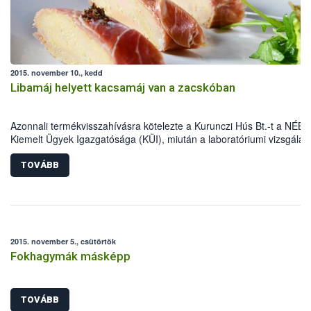
2015. november 10., kedd
Libamáj helyett kacsamáj van a zacskóban
Azonnali termékvisszahívásra kötelezte a Kurunczi Hús Bt.-t a NÉBI
Kiemelt Ügyek Igazgatósága (KÜI), miután a laboratóriumi vizsgálat
bebizonyították, hogy libamáj megjelöléssel kacsamájat forgalmazta
vásárlók csalástól való megóvása és a hazai baromfiágazat védelm
TOVÁBB
érdekében a NÉBIH fokozottan vizsgálta az elmúlt időszakban a
fagyasztott libamáj forgalmazókat. Ennek eredményeként került mos
forgalmi korlátozás alá több mint 2 tonna, mintegy 10 millió forint ér
hamisított termék.
2015. november 5., csütörtök
Fokhagymák másképp
TOVÁBB