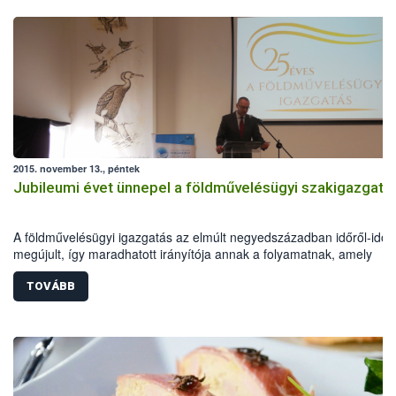
2015. november 13., péntek
Jubileumi évet ünnepel a földművelésügyi szakigazgatá
A földművelésügyi igazgatás az elmúlt negyedszázadban időről-időr
megújult, így maradhatott irányítója annak a folyamatnak, amely
reményeim szerint egy erősebb, saját jövőjében bízni és érte tenni t
magyar vidék felé vezet – fogalmazott Zsigó Róbert a földművelésüg
TOVÁBB
hivatalok fennállásának 25 évéről megemlékező jubileumi
rendezvényen.