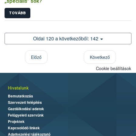
„speciális” sók?
TOVÁBB
Oldal 120 a következőből: 142
Előző
Következő
Cookie beállítások
Hivatalunk
Bemutatkozás
Szervezeti felépítés
Gazdálkodási adatok
Felügyeleti szervünk
Projektek
Kapcsolódó linkek
Adatkezelési tájékoztató