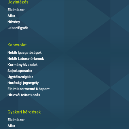
Ügyintézés
Élelmiszer
Állat
Növény
Labor/Egyéb
Kapcsolat
Nébih Igazgatóságok
Nébih Laboratóriumok
Kormányhivatalok
Sajtókapcsolat
Ügyfélszolgálat
Hatósági jogsegély
Élelmiszermentő Központ
Hírlevél feliratkozás
Gyakori kérdések
Élelmiszer
Állat