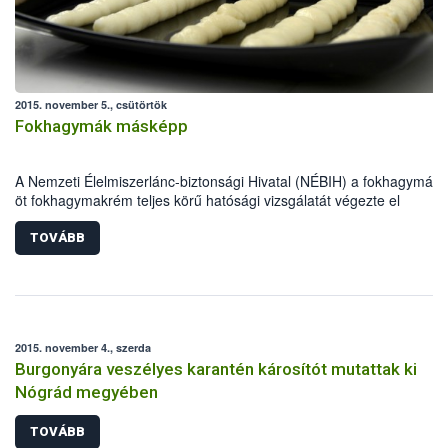
2015. november 5., csütörtök
Fokhagymák másképp
A Nemzeti Élelmiszerlánc-biztonsági Hivatal (NÉBIH) a fokhagymák 
öt fokhagymakrém teljes körű hatósági vizsgálatát végezte el
Szupermenta terméktesztje során. A minőségi és biztonsági
paramétereken túl a jelölésekre is külön figyelmet fordítottak a hivata
TOVÁBB
munkatársai.
2015. november 4., szerda
Burgonyára veszélyes karantén károsítót mutattak ki
Nógrád megyében
TOVÁBB