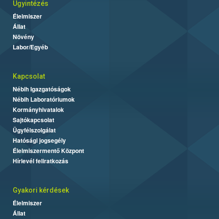
Ügyintézés
Élelmiszer
Állat
Növény
Labor/Egyéb
Kapcsolat
Nébih Igazgatóságok
Nébih Laboratóriumok
Kormányhivatalok
Sajtókapcsolat
Ügyfélszolgálat
Hatósági jogsegély
Élelmiszermentő Központ
Hírlevél feliratkozás
Gyakori kérdések
Élelmiszer
Állat