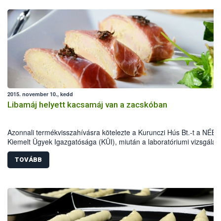
2015. november 10., kedd
Libamáj helyett kacsamáj van a zacskóban
Azonnali termékvisszahívásra kötelezte a Kurunczi Hús Bt.-t a NÉBI
Kiemelt Ügyek Igazgatósága (KÜI), miután a laboratóriumi vizsgálat
bebizonyították, hogy libamáj megjelöléssel kacsamájat forgalmazta
vásárlók csalástól való megóvása és a hazai baromfiágazat védelm
TOVÁBB
érdekében a NÉBIH fokozottan vizsgálta az elmúlt időszakban a
fagyasztott libamáj forgalmazókat. Ennek eredményeként került mos
forgalmi korlátozás alá több mint 2 tonna, mintegy 10 millió forint ér
hamisított termék.