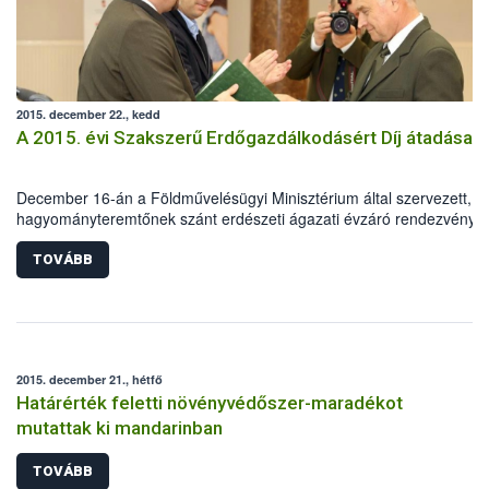
2015. december 22., kedd
A 2015. évi Szakszerű Erdőgazdálkodásért Díj átadása
December 16-án a Földművelésügyi Minisztérium által szervezett,
hagyományteremtőnek szánt erdészeti ágazati évzáró rendezvény
keretében került sor a „Szakszerű Erdőgazdálkodásért Díj” átadásár
TOVÁBB
2015. december 21., hétfő
Határérték feletti növényvédőszer-maradékot
mutattak ki mandarinban
TOVÁBB