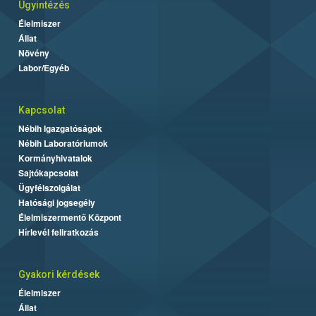
Ügyintézés
Élelmiszer
Állat
Növény
Labor/Egyéb
Kapcsolat
Nébih Igazgatóságok
Nébih Laboratóriumok
Kormányhivatalok
Sajtókapcsolat
Ügyfélszolgálat
Hatósági jogsegély
Élelmiszermentő Központ
Hírlevél feliratkozás
Gyakori kérdések
Élelmiszer
Állat