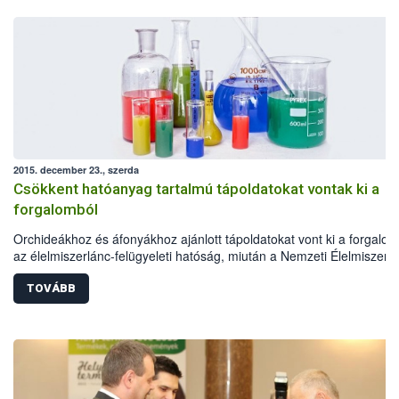
2015. december 23., szerda
Csökkent hatóanyag tartalmú tápoldatokat vontak ki a
forgalomból
Orchideákhoz és áfonyákhoz ajánlott tápoldatokat vont ki a forgalom
az élelmiszerlánc-felügyeleti hatóság, miután a Nemzeti Élelmiszerlá
biztonsági Hivatal (NÉBIH) laboratóriuma megállapította, hogy azok
magnézium tartalma 2% helyett csupán 0,5%. Az alacsony hatóany
TOVÁBB
tartalmú Garri tápoldatok forgalomba hozatalát azonnali hatállyal
megtiltotta a hivatal, a gyártóval szemben pedig hatósági eljárás indu
A felhasználók érdekeinek védelme, valamint a tisztességes
kereskedelmi gyakorlat biztosítása érdekében a NÉBIH a jövőben is
kiemelt figyelmet fordít a termésnövelő anyagok minőségi
megfelelőségének ellenőrzésére.