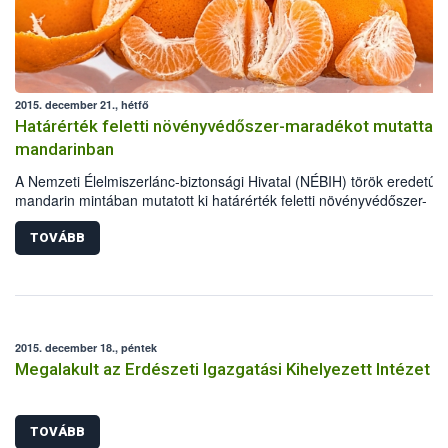
2015. december 21., hétfő
Határérték feletti növényvédőszer-maradékot mutattak ki
mandarinban
A Nemzeti Élelmiszerlánc-biztonsági Hivatal (NÉBIH) török eredetű
mandarin mintában mutatott ki határérték feletti növényvédőszer-
maradékot. Az ügyben a hatóság eljárást indított, mely jelenleg is
folyamatban van.
TOVÁBB
2015. december 18., péntek
Megalakult az Erdészeti Igazgatási Kihelyezett Intézet
TOVÁBB