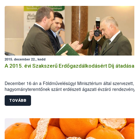
2015. december 22., kedd
A 2015. évi Szakszerű Erdőgazdálkodásért Díj átadása
December 16-án a Földművelésügyi Minisztérium által szervezett,
hagyományteremtőnek szánt erdészeti ágazati évzáró rendezvény
keretében került sor a „Szakszerű Erdőgazdálkodásért Díj” átadásár
TOVÁBB