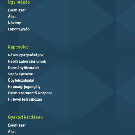
Ügyintézés
Élelmiszer
Állat
Növény
Labor/Egyéb
Kapcsolat
Nébih Igazgatóságok
Nébih Laboratóriumok
Kormányhivatalok
Sajtókapcsolat
Ügyfélszolgálat
Hatósági jogsegély
Élelmiszermentő Központ
Hírlevél feliratkozás
Gyakori kérdések
Élelmiszer
Állat