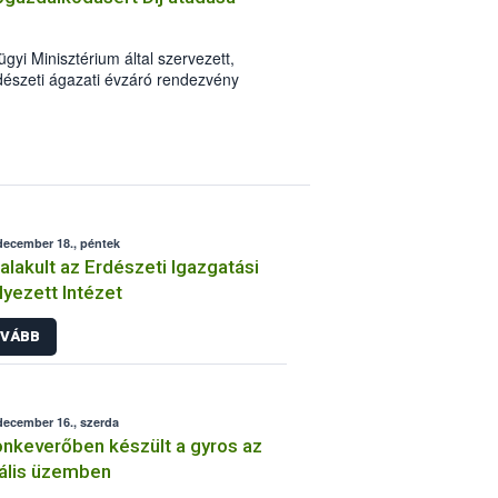
ésnövelő anyagok minőségi
.
i Minisztérium által szervezett,
észeti ágazati évzáró rendezvény
rű Erdőgazdálkodásért Díj” átadására.
december 18., péntek
lakult az Erdészeti Igazgatási
lyezett Intézet
VÁBB
december 16., szerda
nkeverőben készült a gyros az
gális üzemben