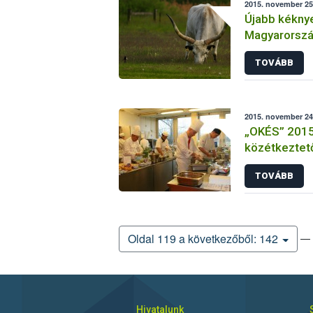
2015. november 25.
Újabb kéknye
Magyarország
védőkörzetté
TOVÁBB
2015. november 24
„OKÉS” 2015 
közétkeztető
és elődöntő
TOVÁBB
— 
Oldal 119 a következőből: 142
Hivatalunk