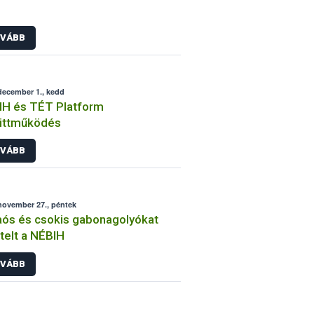
VÁBB
december 1., kedd
IH és TÉT Platform
üttműködés
VÁBB
november 27., péntek
ós és csokis gabonagolyókat
telt a NÉBIH
VÁBB