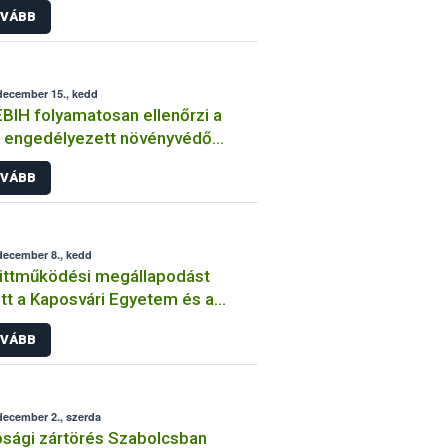
VÁBB
december 15., kedd
BIH folyamatosan ellenőrzi a
 engedélyezett növényvédő
ek forgalmazását és
VÁBB
asználását
december 8., kedd
üttműködési megállapodást
ri Egyetem és a
IH
VÁBB
december 2., szerda
sági zártörés Szabolcsban