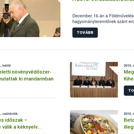
kiemelt figyelmet fordít a term
megfelelőségének ellenőrzésére
December 16-án a Földművelésügy
hagyományteremtőnek szánt erd
keretében került sor a „Szaksze
TOVÁBB
, hétfő
2015. 
eletti növényvédőszer-
Mega
aradékot mutattak ki mandarinban
Kihe
TO
, csütörtök
2015. 
s időszak –
Beto
válik a kéknyelv
ille
fogékony állatok