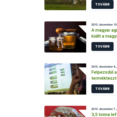
TOVÁBB
kiszállítása
2015. december 15
A magyar agr
kiállt a mag
TOVÁBB
2015. december 9.,
Felpezsdül 
termékteszt
TOVÁBB
2015. december 7.,
3,5 tonna le