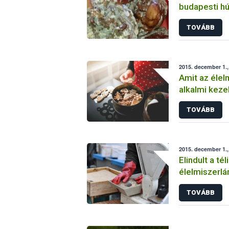
budapesti h
TOVÁBB
2015. december 1.
Amit az élel
alkalmi kezel
tárolásáról é
TOVÁBB
érdemes
2015. december 1.
Elindult a té
élelmiszerlá
TOVÁBB