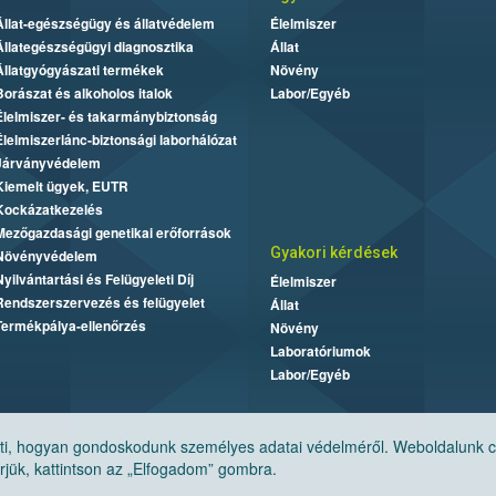
Állat-egészségügy és állatvédelem
Élelmiszer
Állategészségügyi diagnosztika
Állat
Állatgyógyászati termékek
Növény
Borászat és alkoholos italok
Labor/Egyéb
Élelmiszer- és takarmánybiztonság
Élelmiszerlánc-biztonsági laborhálózat
Járványvédelem
Kiemelt ügyek, EUTR
Kockázatkezelés
Mezőgazdasági genetikai erőforrások
Gyakori kérdések
Növényvédelem
Nyilvántartási és Felügyeleti Díj
Élelmiszer
Rendszerszervezés és felügyelet
Állat
Termékpálya-ellenőrzés
Növény
Laboratóriumok
Labor/Egyéb
, hogyan gondoskodunk személyes adatai védelméről. Weboldalunk cook
jük, kattintson az „Elfogadom” gombra.