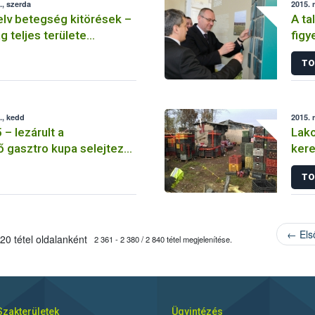
, szerda
2015. 
lv betegség kitörések –
A ta
 teljes területe
fig
 vált
idős
TO
., kedd
2015. 
– lezárult a
Lako
 gasztro kupa selejtező
ker
 szakasza
TO
← Els
20 tétel oldalanként
2 361 - 2 380 / 2 840 tétel megjelenítése.
Szakterületek
Ügyintézés