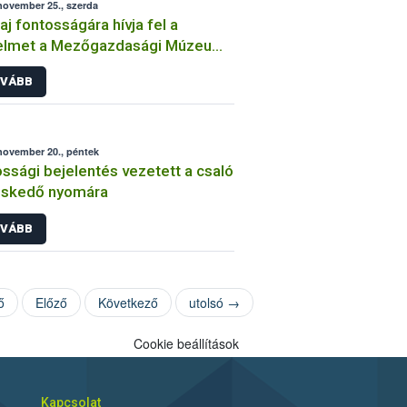
november 25., szerda
laj fontosságára hívja fel a
yelmet a Mezőgazdasági Múzeum
zaki kiállítása
VÁBB
november 20., péntek
ssági bejelentés vezetett a csaló
eskedő nyomára
VÁBB
ő
Előző
Következő
utolsó →
Cookie beállítások
Kapcsolat