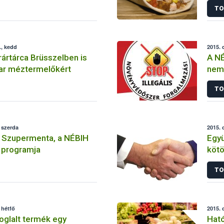
TO
., kedd
2015. 
ártárca Brüsszelben is
A NÉ
yar méztermelőkért
nem
szer
TO
felh
 szerda
2015. 
a Szupermenta, a NÉBIH
Egy
 programja
kötött a Kaposvá
NÉB
TO
 hétfő
2015. 
foglalt termék egy
Ható