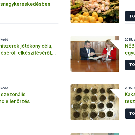
úsnagykereskedésben
TO
, kedd
2015. 
miszerek jótékony célú,
NÉB
éséről, elkészítéséről,
egy
s felszolgálásáról tudni
TO
, kedd
2015. 
li szezonális
Kaka
nc ellenőrzés
tesz
TO