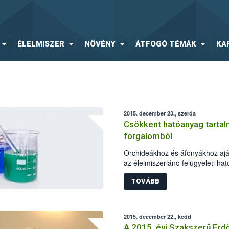
ÉLELMISZER
NÖVÉNY
ÁTFOGÓ TÉMÁK
KA
2015. december 23., szerda
Csökkent hatóanyag tartalm
forgalomból
Orchideákhoz és áfonyákhoz aján
az élelmiszerlánc-felügyeleti ha
biztonsági Hivatal (NÉBIH) labo
magnézium tartalma 2% helyett
TOVÁBB
tartalmú Garri tápoldatok forgal
megtiltotta a hivatal, a gyártóva
A felhasználók érdekeinek védel
2015. december 22., kedd
kereskedelmi gyakorlat biztosít
A 2015. évi Szakszerű Erd